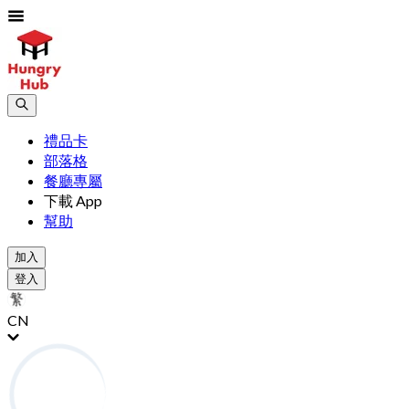
禮品卡
部落格
餐廳專屬
下載 App
幫助
加入
登入
CN