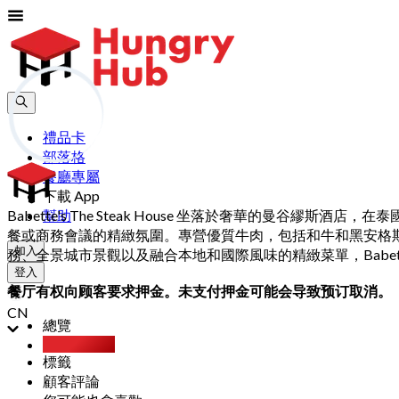
禮品卡
部落格
餐廳專屬
下載 App
Babette's The Steak House 坐落於奢華的
幫助
餐或商務會議的精緻氛圍。專營優質牛肉，包括和牛和黑安格斯牛
加入
務、全景城市景觀以及融合本地和國際風味的精緻菜單，Babette's
登入
餐厅有权向顾客要求押金。未支付押金可能会导致预订取消。
CN
總覽
Party Pack
標籤
顧客評論