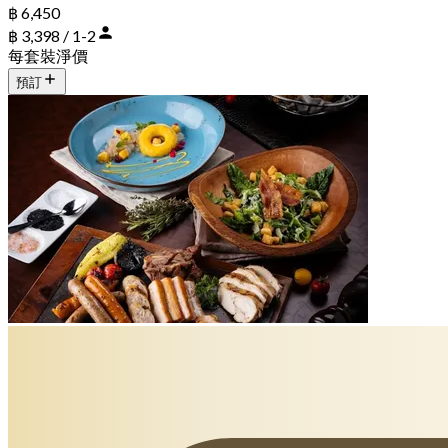
฿ 6,450
฿ 3,398 / 1-2
每套裝淨價
預訂