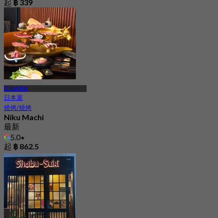
起
฿ 339
斯里納卡林
日本菜
燒烤/燒烤
Niku Machi
最新
5.0
起
฿ 862.5