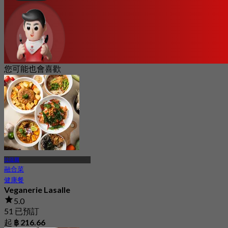
您可能也會喜歡
拉薩爾
融合菜
健康餐
Veganerie Lasalle
5.0
51 已預訂
起
฿ 216.66