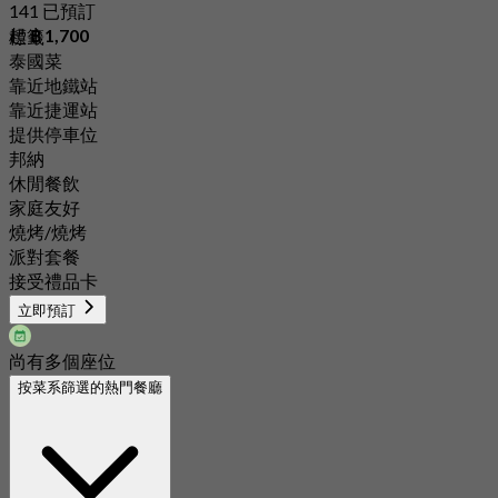
141 已預訂
起
฿ 1,700
標籤
泰國菜
靠近地鐵站
靠近捷運站
提供停車位
邦納
休閒餐飲
家庭友好
燒烤/燒烤
派對套餐
接受禮品卡
立即預訂
尚有多個座位
按菜系篩選的熱門餐廳