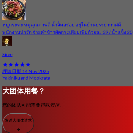
หมูกระทะ หมูคุณภาพดี น้ำจิ้มอร่อย อยุ่ในบ้านบรรยากาศดี
พนักงานน่ารัก จ่ายค่าข้าวผัดกระเทียมเพิ่มถ้วยละ 39 / น้ำแข็ง 20
Siree
評論日期 14 Nov 2025
Yakiniku and Mookrata
大团体用餐？
您的团队可能需要
特殊安排。
发送大团体请求