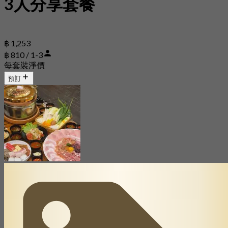
3人分享套餐
฿ 1,253
฿ 810 / 1-3
每套裝淨價
預訂