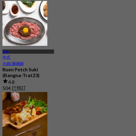
邦納
中式
火鍋/涮涮鍋
Ruen Petch Suki
(Bangna-Trat23)
4.8
504 已預訂
起
฿ 399