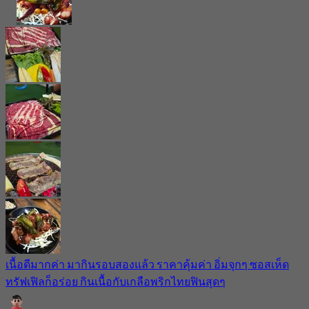
เนื้อดีมากค่า มากินรอบสองแล้ว ราคาคุ้มค่า อิ่มจุกๆ ซอสเห็ด
ทรัฟเฟิลก็อร่อย กินเนื้อกับเกลือพริกไทยฟินสุดๆ