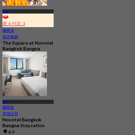
帕威
來 4 付款 3
國際菜
酒店餐廳
The Square at Novotel
Bangkok Bangna
4.8
727 已預訂
起
฿ 644.25
邦納
國際菜
度假住宿
Novotel Bangkok
Bangna Staycation
4.9