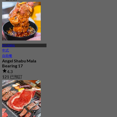
起
฿ 350
BTS 貝林站
中式
自助餐
Angel Shabu Mala
Bearing 17
4.3
121 已預訂
起
฿ 179