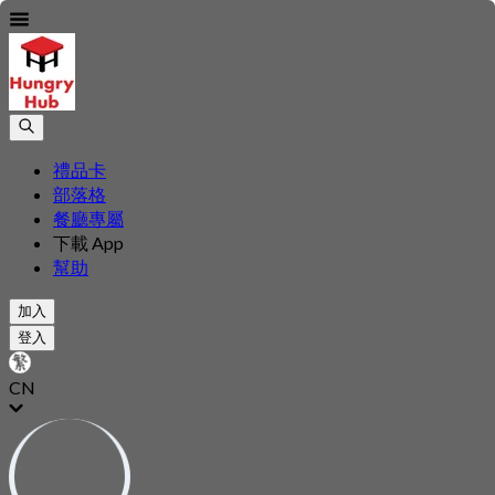
禮品卡
部落格
餐廳專屬
下載 App
幫助
加入
登入
CN