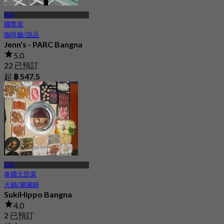
邦納
國際菜
咖啡廳/甜品
Jenn's - PARC Bangna
5.0
22 已預訂
起
฿ 547.5
邦納
泰國北部菜
火鍋/涮涮鍋
SukiHippo Bangna
4.0
2 已預訂