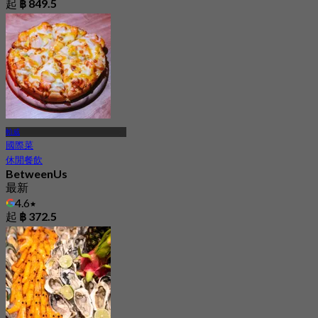
起
฿ 849.5
帕威
國際菜
休閒餐飲
BetweenUs
最新
4.6
起
฿ 372.5