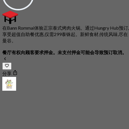
在Bann Rommai体验正宗泰式烤肉火锅。通过Hungry Hub预订,
享受超值自助餐优惠,仅需299泰铢起。新鲜食材,传统风味,尽在
曼谷。
餐厅有权向顾客要求押金。未支付押金可能会导致预订取消。
分享