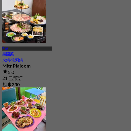
邦納
泰國菜
火鍋/涮涮鍋
Mitr Plajoom
5.0
21 已預訂
起
฿ 330