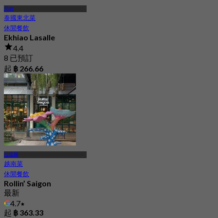
邦納
泰國東北菜
休閒餐飲
Ekhiao Lasalle
4.4
8 已預訂
起
฿ 266.66
拉薩爾
越南菜
休閒餐飲
Rollin’ Saigon
最新
4.7
起
฿ 363.33