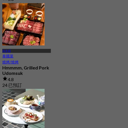
263 已預訂
起
฿ 1,046
烏冬碩
泰國菜
燒烤/燒烤
Hmmmm, Grilled Pork
Udomsuk
4.8
24 已預訂
起
฿ 190