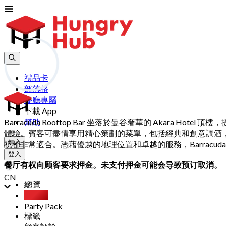
禮品卡
部落格
餐廳專屬
下載 App
Barracuda Rooftop Bar 坐落於曼谷奢華的 Ak
幫助
體驗。賓客可盡情享用精心策劃的菜單，包括經典和創意調酒
加入
祝都非常適合。憑藉優越的地理位置和卓越的服務，Barracuda 
登入
餐厅有权向顾客要求押金。未支付押金可能会导致预订取消。
CN
總覽
自助餐
Party Pack
標籤