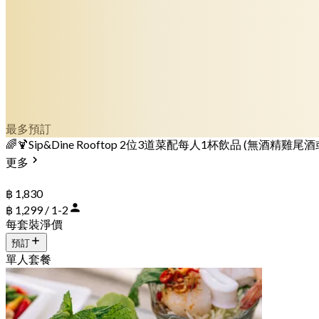
最多預訂
🌈🍹Sip&Dine Rooftop 2位3道菜配每人1杯飲品 (無酒精雞尾
更多
฿ 1,830
฿ 1,299 / 1-2
每套裝淨價
預訂
單人套餐