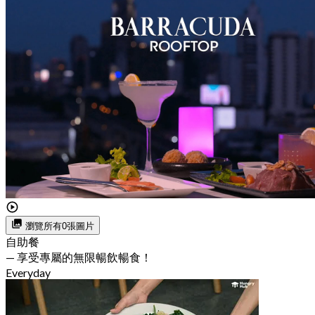
瀏覽所有0張圖片
自助餐
— 享受專屬的無限暢飲暢食！
Everyday