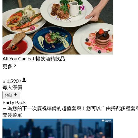
All You Can Eat 暢飲酒精飲品
更多
฿ 1,590 /
每人淨價
預訂
Party Pack
— 為您的下一次慶祝準備的超值套餐！您可以自由搭配多種套
套裝菜單