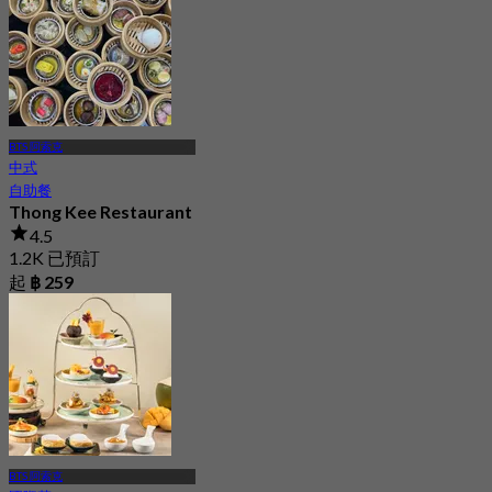
BTS 阿索克
中式
自助餐
Thong Kee Restaurant
4.5
1.2K 已預訂
起
฿ 259
BTS 阿索克