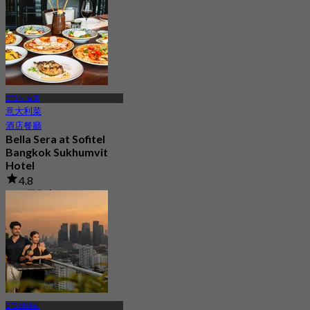
起
฿ 333
BTS 阿索克
意大利菜
酒店餐廳
Bella Sera at Sofitel
Bangkok Sukhumvit
Hotel
4.8
481 已預訂
起
฿ 449.5
BTS 娜娜站