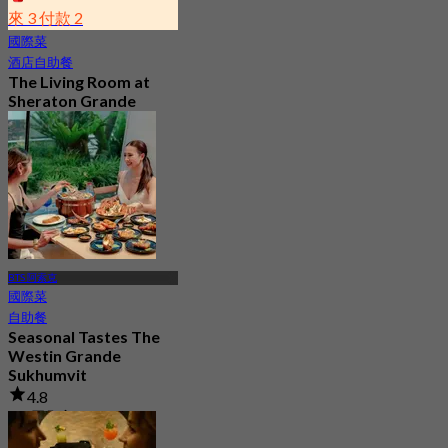
來 3 付款 2
國際菜
酒店自助餐
The Living Room at
Sheraton Grande
Sukhumvit A Luxury
Collection Hotel
4.9
1.1K 已預訂
起
฿ 350
BTS 阿索克
國際菜
自助餐
Seasonal Tastes The
Westin Grande
Sukhumvit
4.8
2K 已預訂
起
฿ 794.25