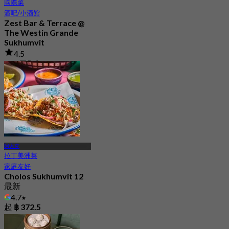
國際菜
酒吧/小酒館
Zest Bar & Terrace @
The Westin Grande
Sukhumvit
4.5
427 已預訂
起
฿ 890
阿索克
拉丁美洲菜
家庭友好
Cholos Sukhumvit 12
最新
4.7
起
฿ 372.5