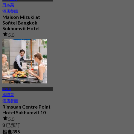
日本菜
酒店餐廳
Maison Mizuki at
Sofitel Bangkok
Sukhumvit Hotel
5.0
69 已預訂
起
฿ 1,500
阿索克
國際菜
酒店餐廳
Rimsuan Centre Point
Hotel Sukhumvit 10
5.0
8 已預訂
起
฿ 395
標籤