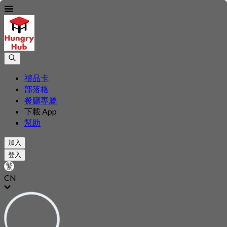
禮品卡
部落格
餐廳專屬
下載 App
幫助
加入
登入
CN