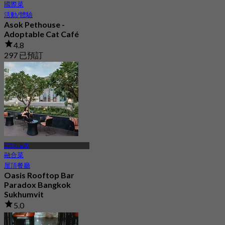
國際菜
活動/體驗
Asok Pethouse -
Adoptable Cat Café
4.8
297 已預訂
起
฿ 160
BTS 阿索克
融合菜
屋頂餐廳
Oasis Rooftop Bar
Paradox Bangkok
Sukhumvit
5.0
497 已預訂