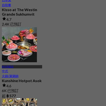
日本菜
自助餐
Kisso at The Westin
Grande Sukhumvit
4.7
2.4K 已預訂
起
฿ 883
BTS 阿索克
中式
火鍋/涮涮鍋
Kunshine Hotpot Asok
4.6
6K 已預訂
起
฿ 577