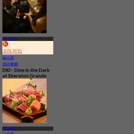
BTS 阿索克
30% 折扣
融合菜
酒店餐廳
DID - Dine in the Dark
at Sheraton Grande
Sukhumvit, a Luxury
Collection Hotel ,
Bangkok
5.0
328 已預訂
起
฿ 1,590
BTS 阿索克