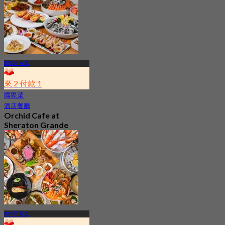
5.0
2.9K 已預訂
起
฿ 621
BTS 阿索克
來 2 付款 1
國際菜
酒店餐廳
Orchid Cafe at
Sheraton Grande
Sukhumvit A Luxury
Collection Hotel
4.7
15K 已預訂
起
฿ 776
BTS 阿索克