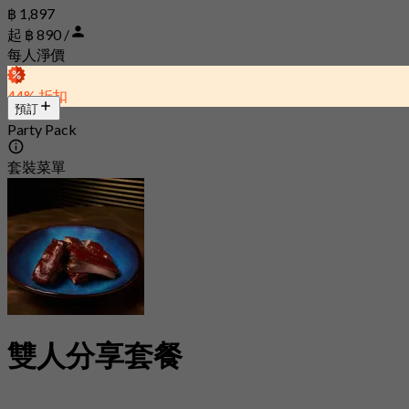
฿ 1,897
起 ฿ 890 /
每人淨價
44% 折扣
預訂
Party Pack
套裝菜單
雙人分享套餐