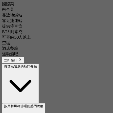
國際菜
融合菜
靠近地鐵站
靠近捷運站
提供停車位
BTS 阿索克
可容納50人以上
空堤
酒店餐廳
运动酒吧
立即預訂
按菜系篩選的熱門餐廳
按用餐風格篩選的熱門餐廳