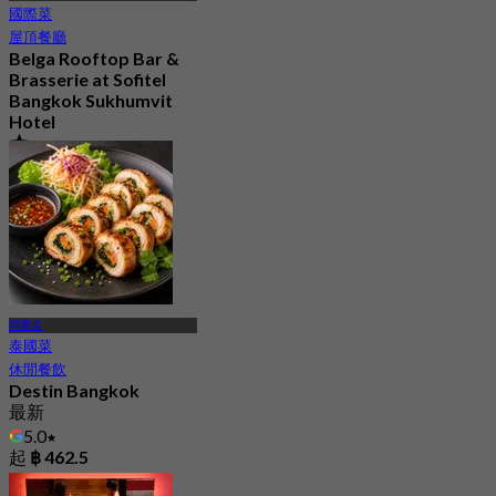
國際菜
屋頂餐廳
Belga Rooftop Bar &
Brasserie at Sofitel
Bangkok Sukhumvit
Hotel
4.6
1.4K 已預訂
起
฿ 996.66
阿索克
泰國菜
休閒餐飲
Destin Bangkok
最新
5.0
起
฿ 462.5