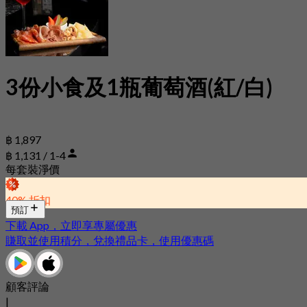
3份小食及1瓶葡萄酒(紅/白)
฿ 1,897
฿ 1,131 / 1-4
每套裝淨價
40% 折扣
預訂
下載 App，立即享專屬優惠
賺取並使用積分，兌換禮品卡，使用優惠碼
顧客評論
|