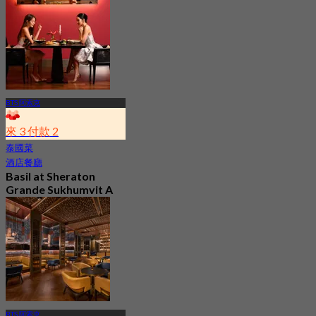
BTS 阿索克
來 3 付款 2
泰國菜
酒店餐廳
Basil at Sheraton
Grande Sukhumvit A
Luxury Collection
Hotel
4.8
562 已預訂
起
฿ 650
BTS 阿索克