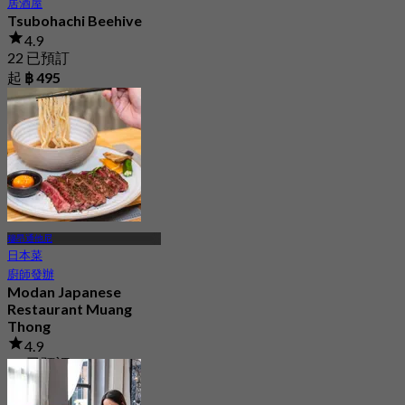
居酒屋
Tsubohachi Beehive
4.9
22 已預訂
起
฿ 495
穆昂通他尼
日本菜
廚師發辦
Modan Japanese
Restaurant Muang
Thong
4.9
78 已預訂
起
฿ 990