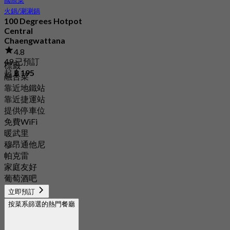
火鍋/涮涮鍋
100 Degrees Hotpot
Central
Chaengwattana
4.8
49 已預訂
標籤
起
฿ 195
融合菜
靠近地鐵站
靠近捷運站
提供停車位
免費WiFi
暖武里
穆昂通他尼
帕克雷
家庭友好
葡萄酒吧
立即預訂
按菜系篩選的熱門餐廳