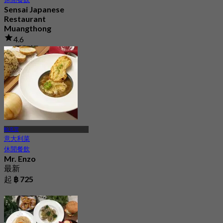
Sensai Japanese
Restaurant
Muangthong
4.6
59 已預訂
起
฿ 925
帕克雷
意大利菜
休閒餐飲
Mr. Enzo
最新
起
฿ 725