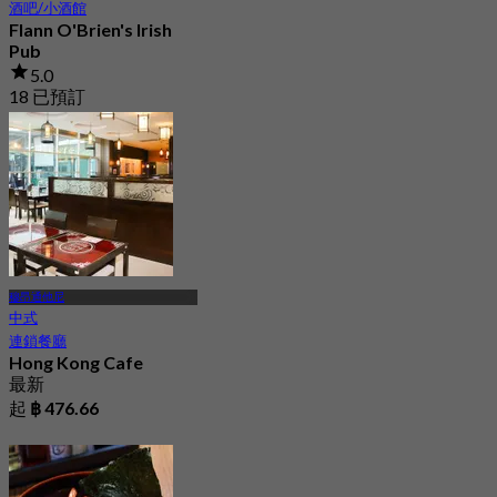
酒吧/小酒館
Flann O'Brien's Irish
Pub
5.0
18 已預訂
起
฿ 625
穆昂通他尼
中式
連鎖餐廳
Hong Kong Cafe
最新
起
฿ 476.66