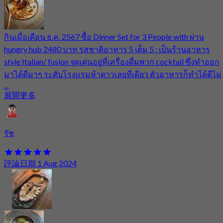
กินเมื่อเดือน ธ.ค. 2567 ซื้อ Dinner Set for 3 People with ผ่าน
hungry hub 2480 บาท รสชาติอาหาร 5 เต็ม 5 : เป็นร้านอาหาร
style Italian/ fusion จุดเด่นอยู่ที่เครื่องดื่มพวก cocktail ซึ่งทำออก
มาได้ดีมาๆ ระดับโรงแรมห้าดาวเลยทีเดียว ตัวอาหารก็ทำได้ดีไม่
...
展開更多
รัช
評論日期 1 Aug 2024