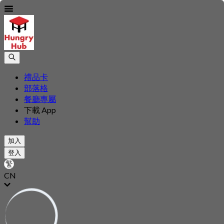
禮品卡
部落格
餐廳專屬
下載 App
幫助
加入
登入
CN