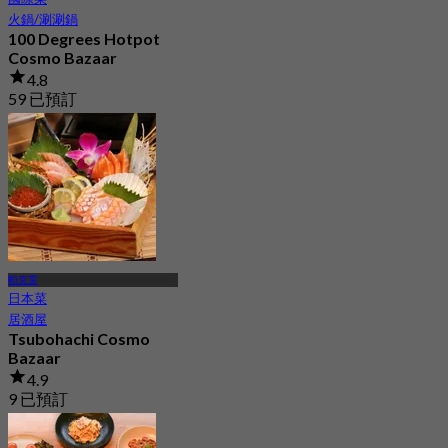
火鍋/涮涮鍋
100 Degrees Hotpot
Cosmo Bazaar
4.8
59 已預訂
起
฿ 195
帕克雷
日本菜
居酒屋
Tsubohachi Cosmo
Bazaar
4.9
9 已預訂
起
฿ 495