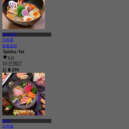
穆昂通他尼
日本菜
家庭友好
Taisho-Tei
5.0
15 已預訂
起
฿ 295
帕克雷
日本菜