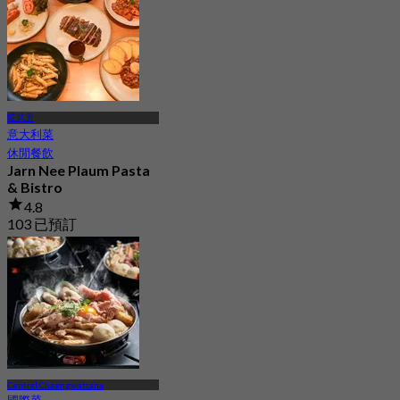
暖武里
意大利菜
休閒餐飲
Jarn Nee Plaum Pasta
& Bistro
4.8
103 已預訂
起
฿ 330
Central Chaengwattana
國際菜