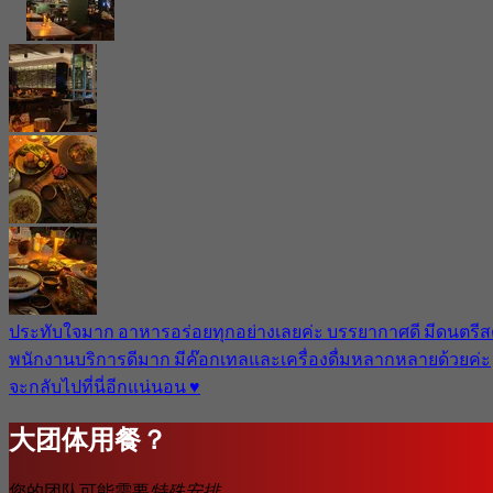
ประทับใจมาก อาหารอร่อยทุกอย่างเลยค่ะ บรรยากาศดี มีดนตรี
พนักงานบริการดีมาก มีค๊อกเทลและเครื่องดื่มหลากหลายด้วยค่ะ
จะกลับไปที่นี่อีกแน่นอน ♥️
大团体用餐？
您的团队可能需要
特殊安排。