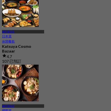
穆昂通他尼
日本菜
休閒餐飲
Katsuya Cosmo
Bazaar
4.7
107 已預訂
起
฿ 237.5
穆昂通他尼
國際菜