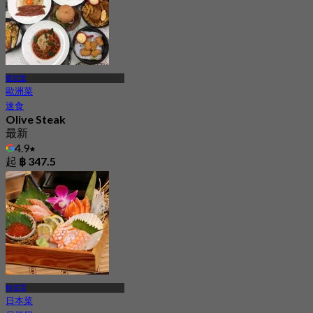
暖武里
歐洲菜
速食
Olive Steak
最新
4.9
起
฿ 347.5
帕克雷
日本菜