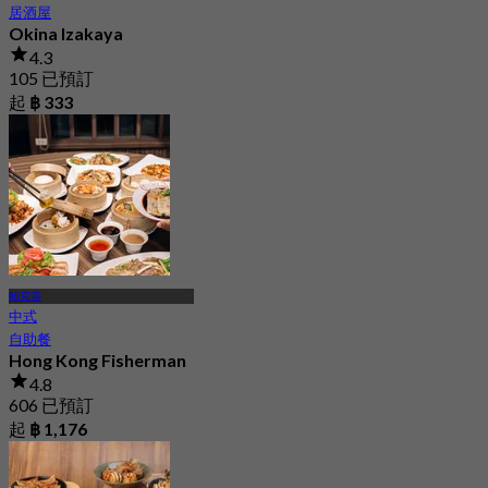
居酒屋
Okina Izakaya
4.3
105 已預訂
起
฿ 333
帕克雷
中式
自助餐
Hong Kong Fisherman
4.8
606 已預訂
起
฿ 1,176