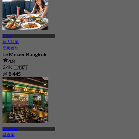
暖武里
意大利菜
高級餐飲
Le Mecier Bangkok
4.8
3.4K 已預訂
起
฿ 445
穆昂通他尼
融合菜