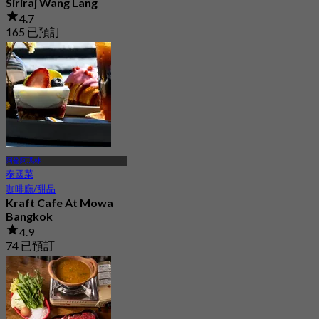
Siriraj Wang Lang
4.7
165 已預訂
起
฿ 324.75
阿倫阿瑪林
泰國菜
咖啡廳/甜品
Kraft Cafe At Mowa
Bangkok
4.9
74 已預訂
起
฿ 550