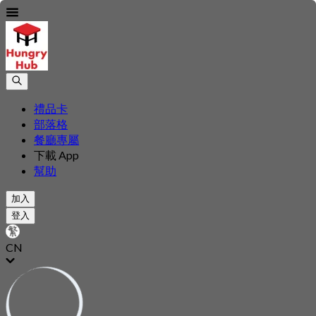
禮品卡
部落格
餐廳專屬
下載 App
幫助
加入
登入
CN