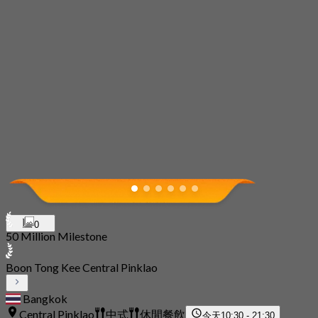
0
50 Million Milestone
Boon Tong Kee Central Pinklao
Bangkok
Central Pinklao
中式
休閒餐飲
今天
10:30 - 21:30