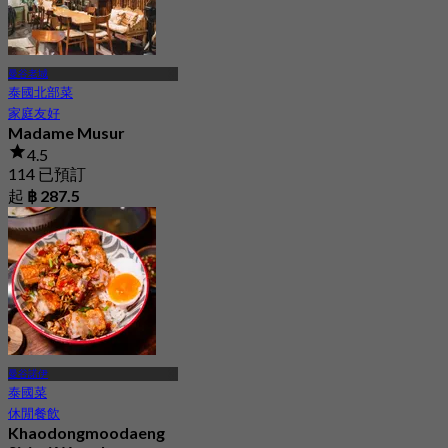
曼谷老城
泰國北部菜
家庭友好
Madame Musur
4.5
114 已預訂
起
฿ 287.5
曼谷諾伊
泰國菜
休閒餐飲
Khaodongmoodaeng