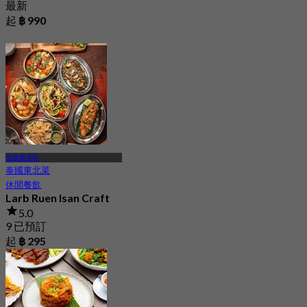
最新
起
฿ 990
查倫桑尼旺
泰國東北菜
休閒餐飲
Larb Ruen Isan Craft
5.0
9 已預訂
起
฿ 295