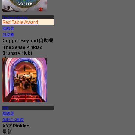
The Sense Pinklao
Red Table Award
國際菜
自助餐
Copper Beyond 自助餐
The Sense Pinklao
(Hungry Hub)
4.8
237.5K 已預訂
起
฿ 399
平昭
國際菜
酒吧/小酒館
XYZ Pinklao
最新