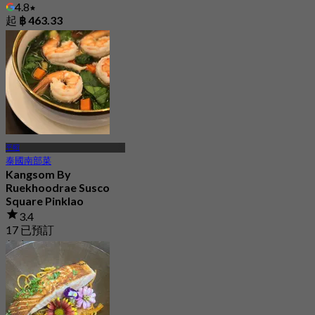
4.8
起
฿ 463.33
平昭
泰國南部菜
Kangsom By
Ruekhoodrae Susco
Square Pinklao
3.4
17 已預訂
起
฿ 330