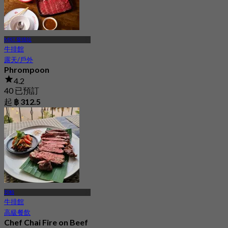
MRT 發猜站
牛排館
露天/戶外
Phrompoon
4.2
40 已預訂
起
฿ 312.5
邦帕
牛排館
高級餐飲
Chef Chai Fire on Beef