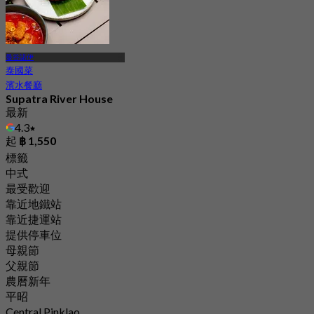
曼谷諾伊
泰國菜
濱水餐廳
Supatra River House
最新
4.3
起
฿ 1,550
標籤
中式
最受歡迎
靠近地鐵站
靠近捷運站
提供停車位
母親節
父親節
農曆新年
平昭
Central Pinklao