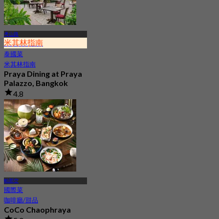
考山路
米其林指南
泰國菜
米其林指南
Praya Dining at Praya
Palazzo, Bangkok
4.8
1.1K 已預訂
起
฿ 440
帕那空
國際菜
咖啡廳/甜品
CoCo Chaophraya