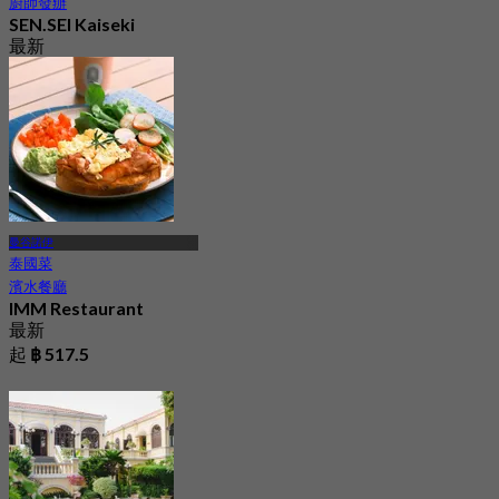
廚師發辦
SEN.SEI Kaiseki
最新
4.9
起
฿ 2,295
曼谷諾伊
泰國菜
濱水餐廳
IMM Restaurant
最新
起
฿ 517.5