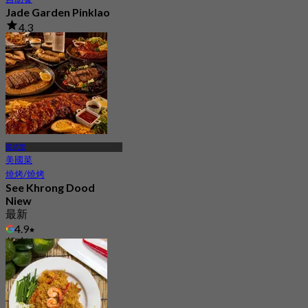
Jade Garden Pinklao
4.3
330 已預訂
起
฿ 639
暖武里
美國菜
燒烤/燒烤
See Khrong Dood
Niew
最新
4.9
起
฿ 890