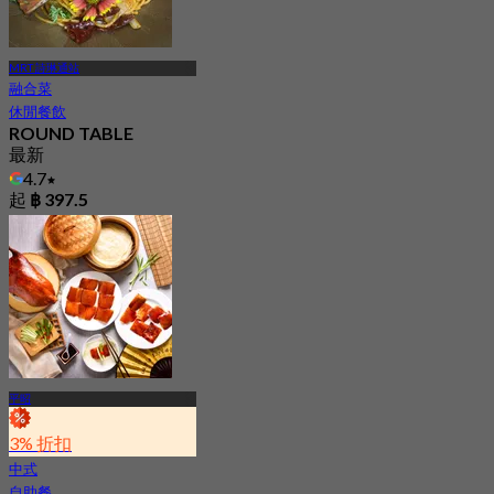
MRT 詩琳通站
融合菜
休閒餐飲
ROUND TABLE
最新
4.7
起
฿ 397.5
平昭
3% 折扣
中式
自助餐