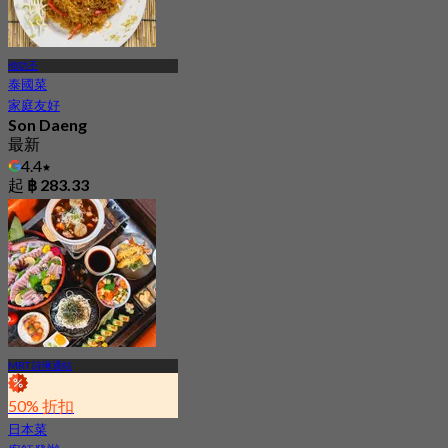
他叻丕
泰國菜
家庭友好
Son Daeng
最新
4.4
起
฿ 283.33
MRT 詩琳通站
50% 折扣
日本菜