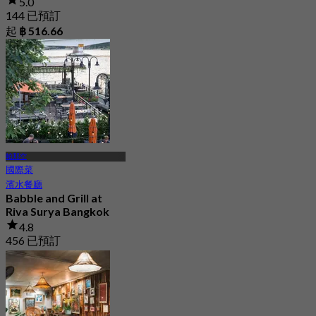
5.0
144 已預訂
起
฿ 516.66
帕那空
國際菜
濱水餐廳
Babble and Grill at
Riva Surya Bangkok
4.8
456 已預訂
起
฿ 315