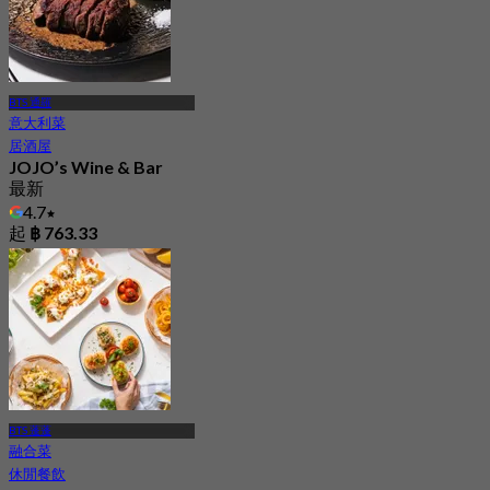
BTS 通羅
意大利菜
居酒屋
JOJO’s Wine & Bar
最新
4.7
起
฿ 763.33
BTS 蓬蓬
融合菜
休閒餐飲