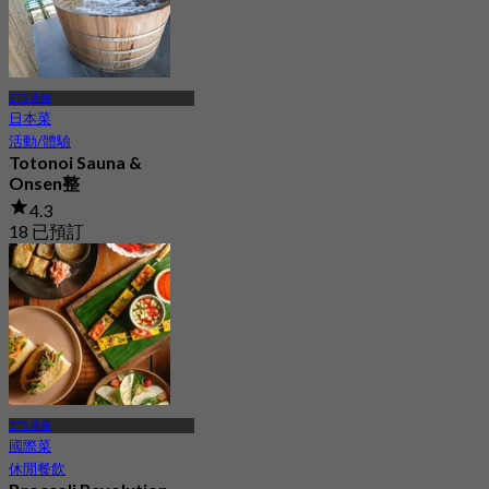
BTS 通羅
日本菜
活動/體驗
Totonoi Sauna &
Onsen整
4.3
18 已預訂
起
฿ 1,099
BTS 通羅
國際菜
休閒餐飲