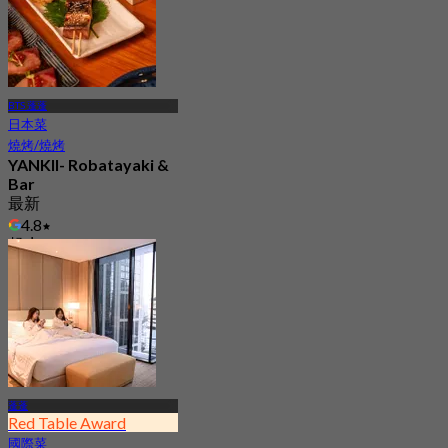
BTS 蓬蓬
日本菜
燒烤/燒烤
YANKII- Robatayaki &
Bar
最新
4.8
起
฿ 2,663.33
蓬蓬
Red Table Award
國際菜