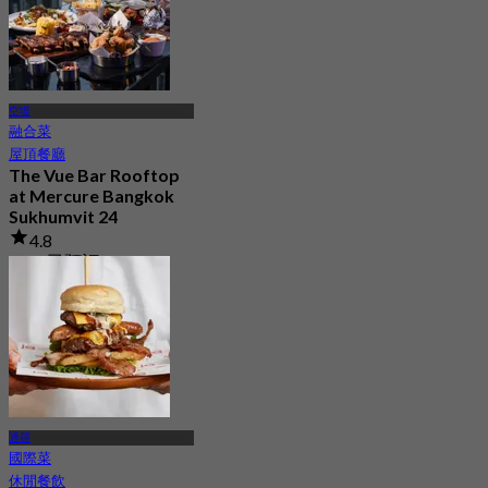
空堤
融合菜
屋頂餐廳
The Vue Bar Rooftop
at Mercure Bangkok
Sukhumvit 24
4.8
4.1K 已預訂
起
฿ 497.5
通羅
國際菜
休閒餐飲