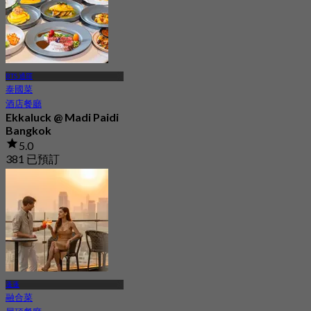
BTS 通羅
泰國菜
酒店餐廳
Ekkaluck @ Madi Paidi
Bangkok
5.0
381 已預訂
起
฿ 890
蓬蓬
融合菜