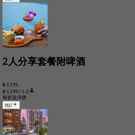
2人分享套餐附啤酒
฿ 2,191
฿ 1,599 / 1-2
每套裝淨價
預訂