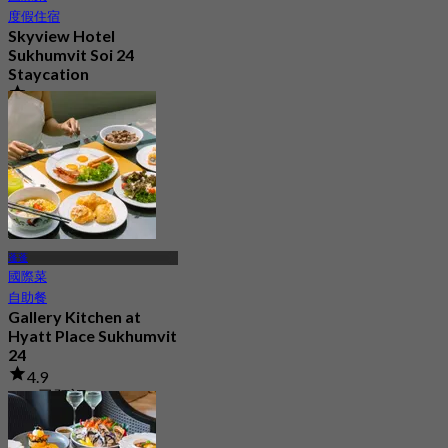
度假住宿
Skyview Hotel
Sukhumvit Soi 24
Staycation
4.7
10.5K 已預訂
起
฿ 2,995
蓬蓬
國際菜
自助餐
Gallery Kitchen at
Hyatt Place Sukhumvit
24
4.9
465 已預訂
起
฿ 249.5