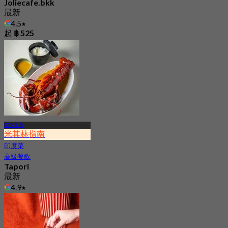
Joliecafe.bkk
最新
4.5
起
฿ 525
BTS 蓬蓬
米其林指南
印度菜
高級餐飲
Tapori
最新
4.9
起
฿ 899.5