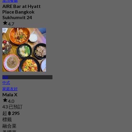
屋頂餐廳
AIRE Bar at Hyatt
Place Bangkok
Sukhumvit 24
4.7
937 已預訂
起
฿ 472.5
通羅
中式
家庭友好
Mala X
4.0
43 已預訂
起
฿ 295
標籤
融合菜