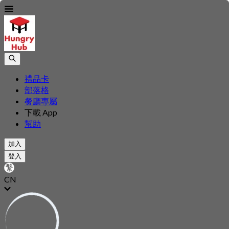
禮品卡
部落格
餐廳專屬
下載 App
幫助
加入
登入
CN