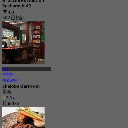
Broccoli Revolution
Sukhumvit 49
4.3
502 已預訂
起
฿ 322.5
通羅
牛排館
葡萄酒吧
Shaloba Barroom
最新
5.0
起
฿ 475