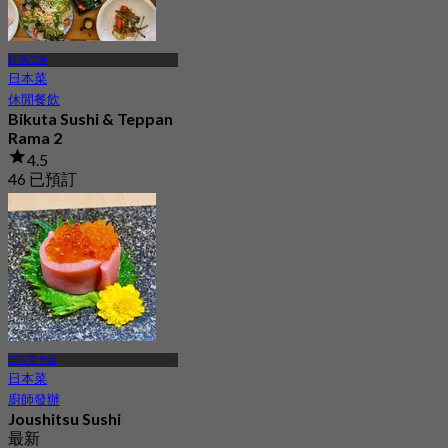
拉瑪二路
日本菜
休閒餐飲
Bikuta Sushi & Teppan
Rama 2
4.5
46 已預訂
起
฿ 574.5
BTS 艾卡邁
日本菜
廚師發辦
Joushitsu Sushi
最新