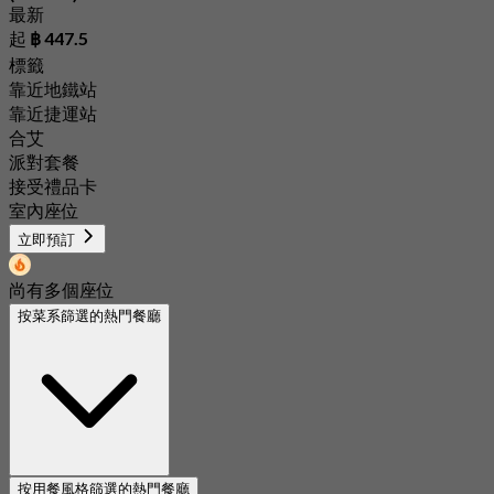
最新
起
฿ 447.5
標籤
靠近地鐵站
靠近捷運站
合艾
派對套餐
接受禮品卡
室內座位
立即預訂
尚有多個座位
按菜系篩選的熱門餐廳
按用餐風格篩選的熱門餐廳