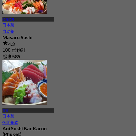
拉克拉邦
日本菜
自助餐
Masaru Sushi
4.3
188 已預訂
起
฿ 585
普吉
日本菜
休閒餐飲
Aoi Sushi Bar Karon
(Phuket)