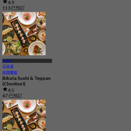
4.9
113 已預訂
起
฿ 250
芭達雅
日本菜
休閒餐飲
Bikuta Sushi & Teppan
(Chonburi)
4.5
47 已預訂
起
฿ 574.5