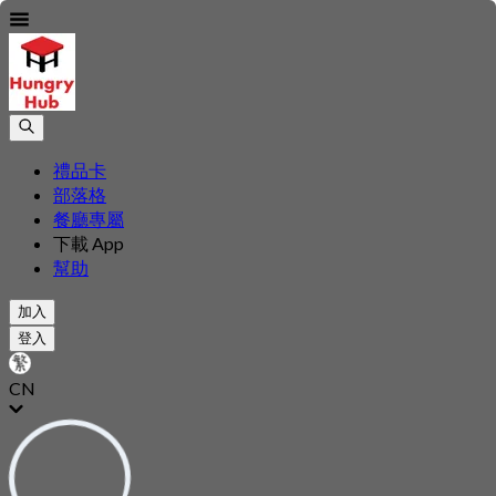
禮品卡
部落格
餐廳專屬
下載 App
幫助
加入
登入
CN