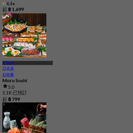
4.4
起
฿ 1,699
拉克拉邦
日本菜
自助餐
Moru Sushi
5.0
1.1K 已預訂
起
฿ 799