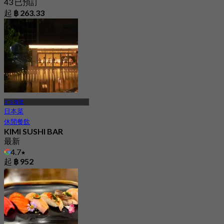
43 已預訂
起
฿ 263.33
BTS 奇隆
日本菜
休閒餐飲
KIMI SUSHI BAR
最新
4.7
起
฿ 952