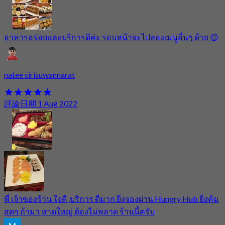
อาหารอร่อยและบริการดีค่ะ รอบหน้าจะไปลองเมนูอื่นๆ ด้วย 😊
natee sirisuwannarat
評論日期 1 Aug 2022
พี่ เจ้าของร้าน ใจดี ,บริการ ดีมาก ยิ่งจองผ่าน Hungry Hub ยิ่งคุ้ม
สุดๆ ถ้ามา หาดใหญ่ ต้องไม่พลาด ร้านนี้ครับ