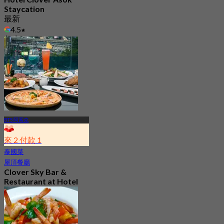
Staycation
最新
4.5
起
฿ 1,999.5
BTS 阿索克
來 2 付款 1
泰國菜
屋頂餐廳
Clover Sky Bar &
Restaurant at Hotel
Clover Asok
4.6
854 已預訂
起
฿ 277.5