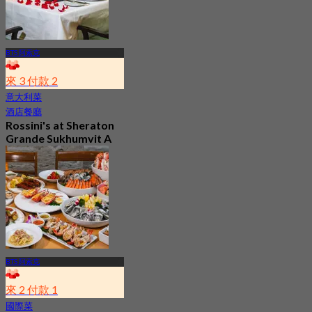
BTS 阿索克
來 3 付款 2
意大利菜
酒店餐廳
Rossini's at Sheraton
Grande Sukhumvit A
Luxury Collection
Hotel
5.0
2.9K 已預訂
起
฿ 621
BTS 阿索克
來 2 付款 1
國際菜