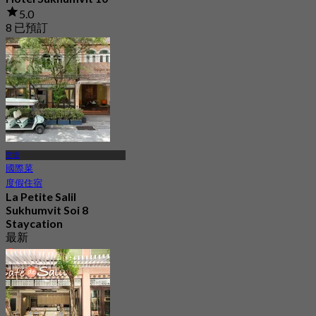
5.0
8 已預訂
起
฿ 395
空堤
國際菜
度假住宿
La Petite Salil
Sukhumvit Soi 8
Staycation
最新
4.2
起
฿ 999.5