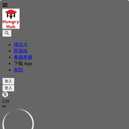
禮品卡
部落格
餐廳專屬
下載 App
幫助
加入
登入
CN