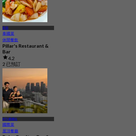
那那
泰國菜
休閒餐飲
Pillar's Restaurant &
Bar
4.2
2 已預訂
起
฿ 240
BTS 娜娜站
國際菜
屋頂餐廳