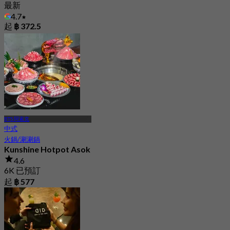
最新
4.7
起
฿ 372.5
BTS 阿索克
中式
火鍋/涮涮鍋
Kunshine Hotpot Asok
4.6
6K 已預訂
起
฿ 577