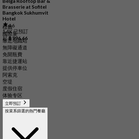
Belga Rooftop Bar &
Brasserie at Sofitel
Bangkok Sukhumvit
Hotel
4.6
標籤
1.4K 已預訂
國際菜
起
฿ 996.66
靠近地鐵站
無障礙通道
免開瓶費
靠近捷運站
提供停車位
阿索克
空堤
度假住宿
体验专区
立即預訂
按菜系篩選的熱門餐廳