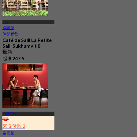
空堤
國際菜
休閒餐飲
Café de Salil La Petite
Salil Sukhumvit 8
最新
起
฿ 247.5
BTS 阿索克
來 3 付款 2
泰國菜