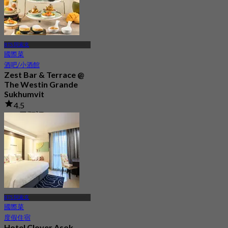
BTS 阿索克
國際菜
酒吧/小酒館
Zest Bar & Terrace @
The Westin Grande
Sukhumvit
4.5
427 已預訂
起
฿ 890
BTS 阿索克
國際菜
度假住宿
Hotel Clover Asok