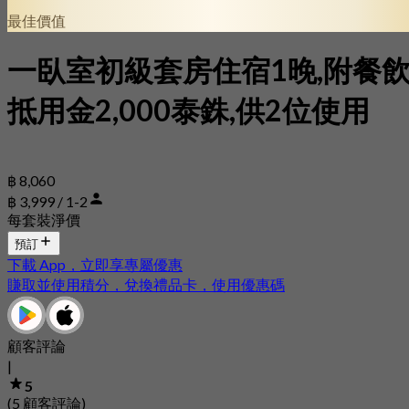
最佳價值
一臥室初級套房住宿1晚,附餐
抵用金2,000泰銖,供2位使用
฿ 8,060
฿ 3,999 / 1-2
每套裝淨價
預訂
下載 App，立即享專屬優惠
賺取並使用積分，兌換禮品卡，使用優惠碼
顧客評論
|
5
(5 顧客評論)