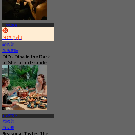
BTS 阿索克
30% 折扣
融合菜
酒店餐廳
DID - Dine in the Dark
at Sheraton Grande
Sukhumvit, a Luxury
Collection Hotel ,
Bangkok
5.0
328 已預訂
起
฿ 1,590
BTS 阿索克
國際菜
自助餐
Seasonal Tastes The