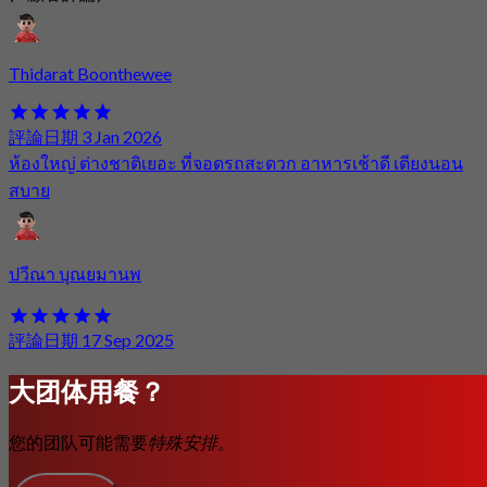
Thidarat Boonthewee
評論日期 3 Jan 2026
ห้องใหญ่ ต่างชาติเยอะ ที่จอดรถสะดวก อาหารเช้าดี เตียงนอน
สบาย
ปวีณา บุณยมานพ
評論日期 17 Sep 2025
大团体用餐？
您的团队可能需要
特殊安排。