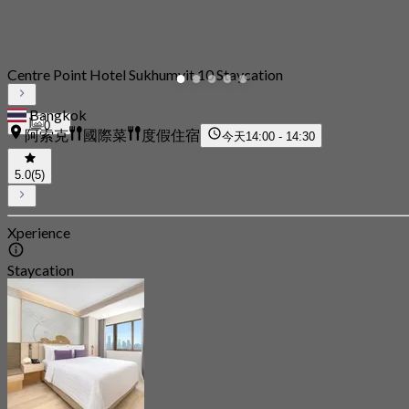
Centre Point Hotel Sukhumvit 10 Staycation
Bangkok
0
阿索克
國際菜
度假住宿
今天
14:00 - 14:30
5.0
(5)
Xperience
Staycation