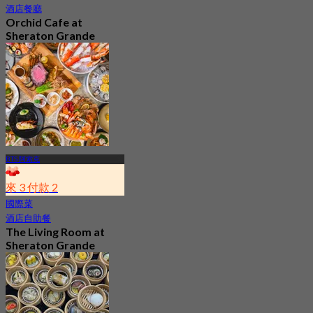
酒店餐廳
Orchid Cafe at
Sheraton Grande
Sukhumvit A Luxury
Collection Hotel
4.7
15K 已預訂
起
฿ 776
BTS 阿索克
來 3 付款 2
國際菜
酒店自助餐
The Living Room at
Sheraton Grande
Sukhumvit A Luxury
Collection Hotel
4.9
1.1K 已預訂