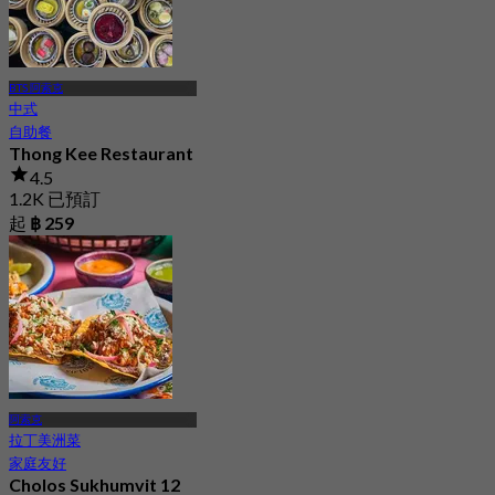
起
฿ 350
BTS 阿索克
中式
自助餐
Thong Kee Restaurant
4.5
1.2K 已預訂
起
฿ 259
阿索克
拉丁美洲菜
家庭友好
Cholos Sukhumvit 12