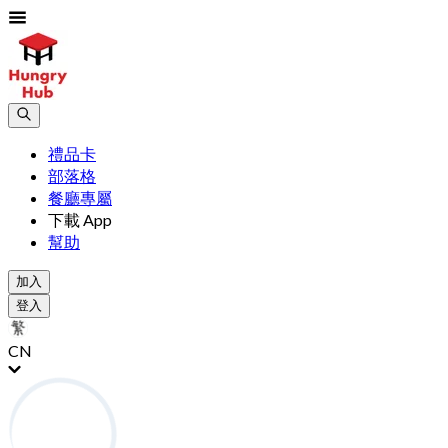
禮品卡
部落格
餐廳專屬
下載 App
幫助
加入
登入
CN