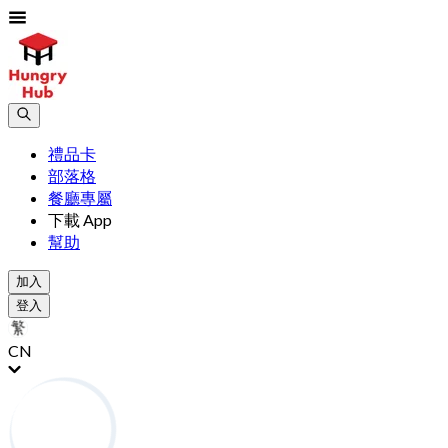
禮品卡
部落格
餐廳專屬
下載 App
幫助
加入
登入
CN