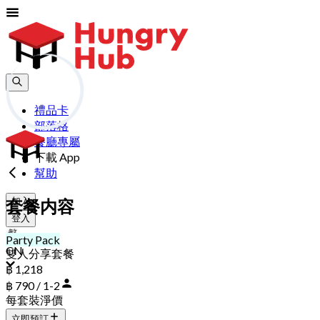
禮品卡
部落格
餐廳專屬
下載 App
幫助
加入
套餐内容
登入
Party Pack
CN
雙人分享套餐
฿ 1,218
฿ 790 / 1-2
每套裝淨價
立即預訂