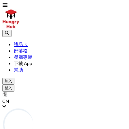
禮品卡
部落格
餐廳專屬
下載 App
幫助
加入
登入
CN