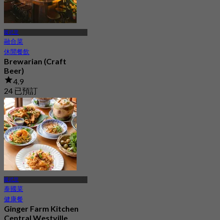
暖武里
融合菜
休閒餐飲
Brewarian (Craft
Beer)
4.9
24 已預訂
起
฿ 249.5
暖武里
泰國菜
健康餐
Ginger Farm Kitchen
Central Westville