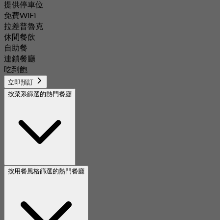
提供停車位
免費WiFi
拉差普魯克
休閒餐飲
自助餐
連鎖餐廳
吃到飽
立即預訂
按菜系篩選的熱門餐廳
按用餐風格篩選的熱門餐廳