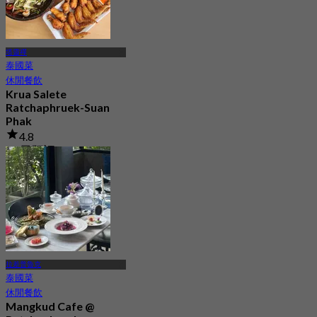
塔靈禪
泰國菜
休閒餐飲
Krua Salete
Ratchaphruek-Suan
Phak
4.8
12 已預訂
起
฿ 212.5
拉差普魯克
泰國菜
休閒餐飲
Mangkud Cafe @