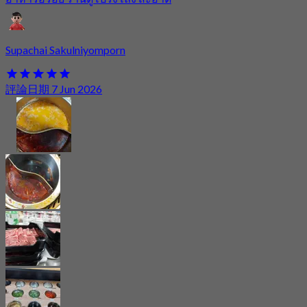
Supachai Sakulniyomporn
評論日期 7 Jun 2026