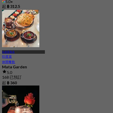
5.0
起
฿ 312.5
拉差普魯克
印度菜
休閒餐飲
Mata Garden
5.0
168 已預訂
起
฿ 360