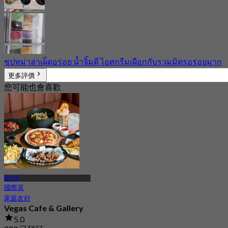
ซุปหม่าล่าเผ็ดอร่อย น้ำจิ้มดี ไอศกรีมเผือกกับรวมมิตรอร่อยมาก
更多評價
您可能也會喜歡
暖武里
國際菜
家庭友好
Vegas Cafe & Gallery
5.0