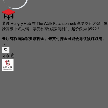
通过 Hungry Hub 在 The Walk Ratchaphruek 享受秦达火锅！体
验高级中式火锅，享受独家优惠和折扣。起价仅为 ฿599！
餐厅有权向顾客要求押金。未支付押金可能会导致预订取消。
分享