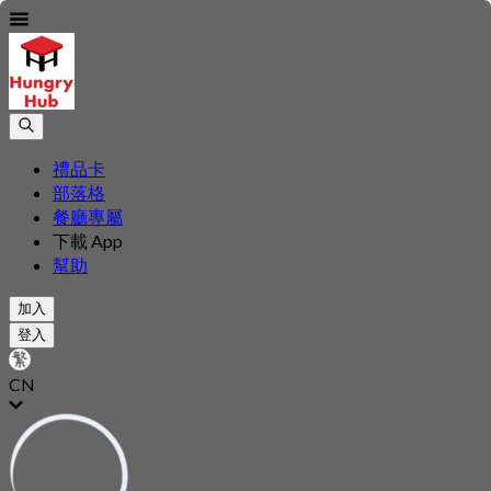
禮品卡
部落格
餐廳專屬
下載 App
幫助
加入
登入
CN