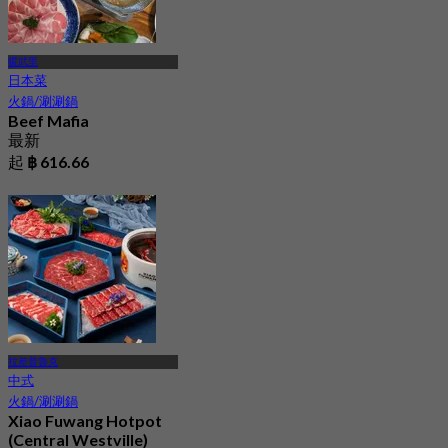
暖武里
日本菜
火鍋/涮涮鍋
Beef Mafia
最新
起
฿ 616.66
拉差普魯克
中式
火鍋/涮涮鍋
Xiao Fuwang Hotpot
(Central Westville)