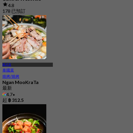
4.8
178 已預訂
起
฿ 325
暖武里
泰國菜
燒烤/燒烤
Ngan MooKraTa
最新
4.7
起
฿ 312.5