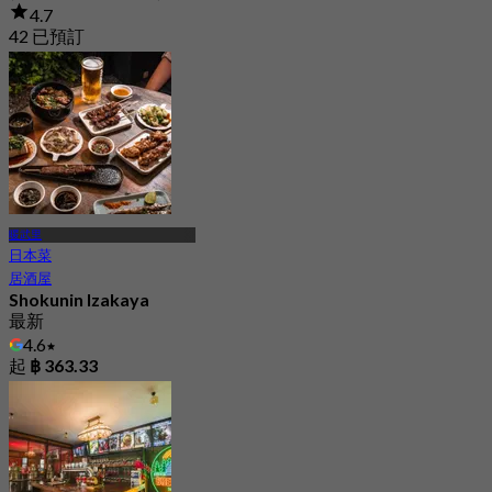
4.7
42 已預訂
起
฿ 322.5
暖武里
日本菜
居酒屋
Shokunin Izakaya
最新
4.6
起
฿ 363.33