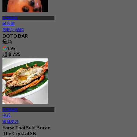
拉差普魯克
融合菜
酒吧/小酒館
DOTD BAR
最新
4.9
起
฿ 725
拉差普魯克
中式
家庭友好
Earw Thai Suki Boran
The Crystal SB