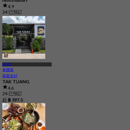
4.9
24 已預訂
起
฿ 425
暖武里
泰國菜
家庭友好
TAK TUANG
4.6
24 已預訂
起
฿ 397.5