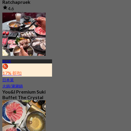
Ratchapruek
4.6
7.6K 已預訂
起
฿ 376.66
暖武里
17% 折扣
日本菜
火鍋/涮涮鍋
You&I Premium Suki
Buffet The Crystal
Ratchapruek
4.7
983 已預訂
起
฿ 498