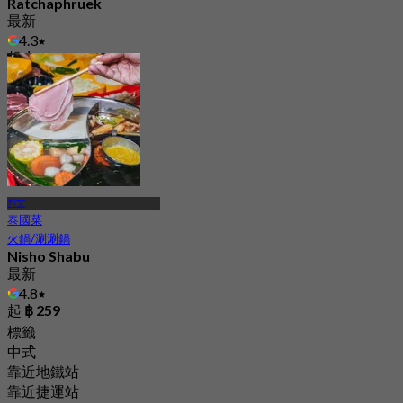
Ratchaphruek
最新
4.3
起
฿ 999
邦艾
泰國菜
火鍋/涮涮鍋
Nisho Shabu
最新
4.8
起
฿ 259
標籤
中式
靠近地鐵站
靠近捷運站