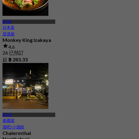
暖武里
日本菜
居酒屋
Monkey King Izakaya
4.6
26 已預訂
起
฿ 283.33
暖武里
泰國菜
酒吧/小酒館
Chalermthai
Nonthaburi