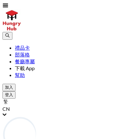
禮品卡
部落格
餐廳專屬
下載 App
幫助
加入
登入
CN