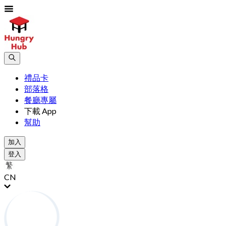
禮品卡
部落格
餐廳專屬
下載 App
幫助
加入
登入
CN