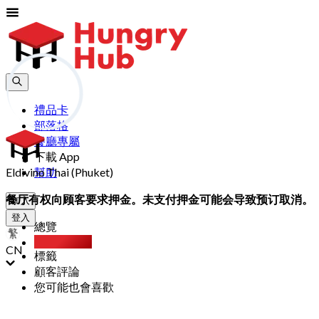
禮品卡
部落格
餐廳專屬
下載 App
Eldivino Thai (Phuket)
幫助
餐厅有权向顾客要求押金。未支付押金可能会导致预订取消。
加入
登入
總覽
Party Pack
CN
標籤
顧客評論
您可能也會喜歡