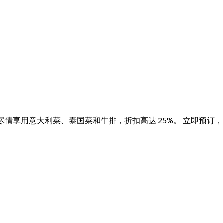
享受独家优惠！ 尽情享用意大利菜、泰国菜和牛排，折扣高达 25%。 立即