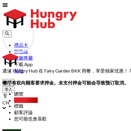
禮品卡
部落格
餐廳專屬
下載 App
通过 Hungry Hub 在 Fairy Garden BKK 用餐，
幫助
餐厅有权向顾客要求押金。未支付押金可能会导致预订取消。
加入
登入
總覽
Party Pack
CN
標籤
顧客評論
您可能也會喜歡