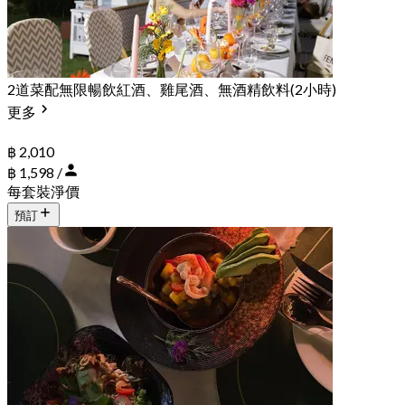
2道菜配無限暢飲紅酒、雞尾酒、無酒精飲料(2小時)
更多
฿ 2,010
฿ 1,598 /
每套裝淨價
預訂