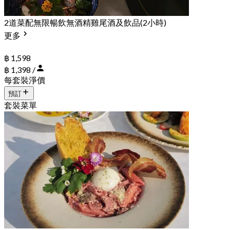
2道菜配無限暢飲無酒精雞尾酒及飲品(2小時)
更多
฿ 1,598
฿ 1,398 /
每套裝淨價
預訂
套裝菜單