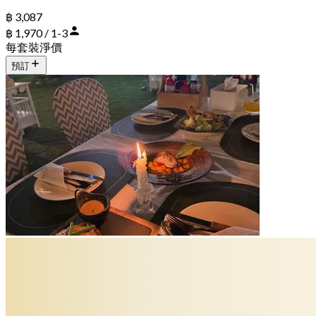
฿ 3,087
฿ 1,970 / 1-3
每套裝淨價
預訂