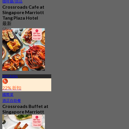
咖啡廳/甜品
Crossroads Cafe at
Singapore Marriott
Tang Plaza Hotel
最新
起
S$ 32.25
MRT 烏節站
22% 折扣
國際菜
酒店自助餐
Crossroads Buffet at
Singapore Marriott
Tang Plaza Hotel
4.5
686 已預訂