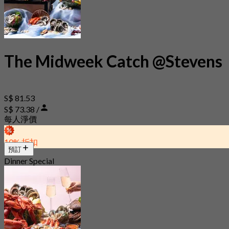
The Midweek Catch @Stevens
S$ 81.53
S$ 73.38 /
每人淨價
10% 折扣
預訂
Dinner Special