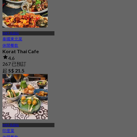
MRT 烏節站
泰國東北菜
休閒餐飲
Korat Thai Cafe
4.6
267 已預訂
起
S$ 21.5
MRT 烏節站
印度菜
休閒餐飲