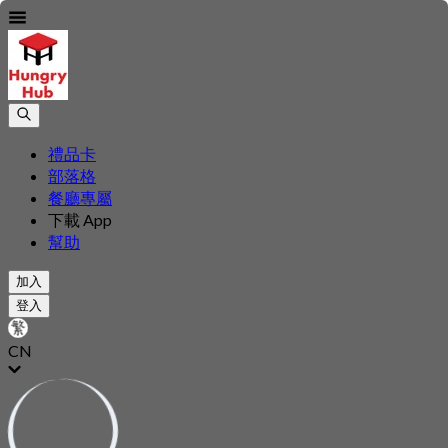
禮品卡
部落格
餐廳專屬
下載 App
幫助
加入
登入
CN