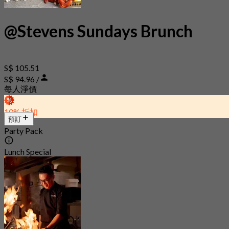
@Stevens Sundays Brunch
S$ 105.51
S$ 94.96 /
每人淨價
10% 折扣
預訂
Party Pack
Lunch Special