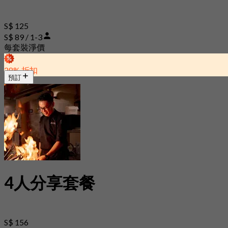
S$ 125
S$ 89 / 1-3
每套裝淨價
28% 折扣
預訂
4人分享套餐
S$ 156