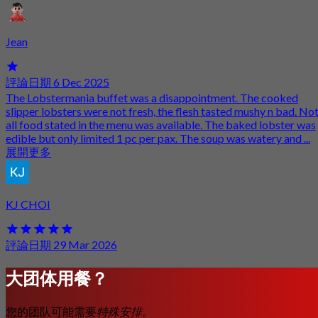
Jean
評論日期 6 Dec 2025
The Lobstermania buffet was a disappointment. The cooked
slipper lobsters were not fresh, the flesh tasted mushy n bad. No
all food stated in the menu was available. The baked lobster was
edible but only limited 1 pc per pax. The soup was watery and ...
展開更多
KJ CHOI
評論日期 29 Mar 2026
大团体用餐？
您的团队可能需要
特殊安排。