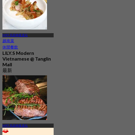
起
S$ 65
MRT 烏節林蔭道站
越南菜
休閒餐飲
LILY.S Modern
Vietnamese @ Tanglin
Mall
最新
4.1
起
S$ 33.75
MRT 烏節林蔭道站