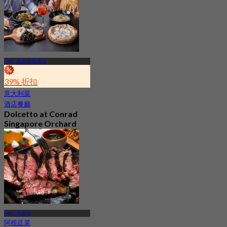
起
S$ 34.2
MRT 烏節林蔭道站
39% 折扣
意大利菜
酒店餐廳
Dolcetto at Conrad
Singapore Orchard
4.6
341 已預訂
起
S$ 29.5
MRT 烏節站
阿根廷菜