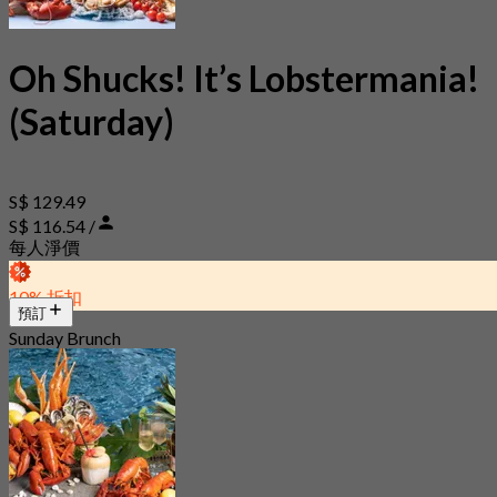
Oh Shucks! It’s Lobstermania!
(Saturday)
S$ 129.49
S$ 116.54 /
每人淨價
10% 折扣
預訂
Sunday Brunch