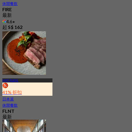
休閒餐飲
FIRE
最新
4.6
起
S$ 162
MRT 烏節站
41% 折扣
日本菜
休閒餐飲
FLNT
最新
4.7
起
S$ 41.97