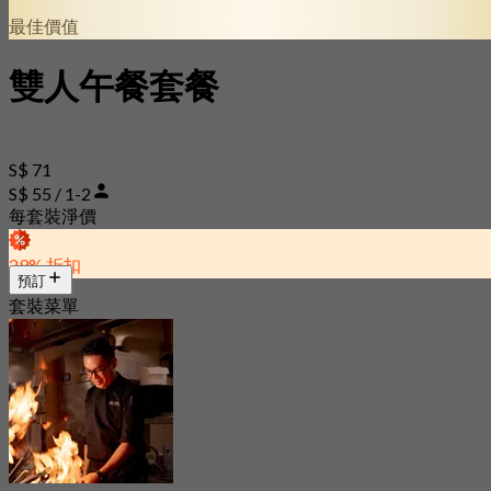
最佳價值
雙人午餐套餐
S$ 71
S$ 55 / 1-2
每套裝淨價
29% 折扣
預訂
套裝菜單