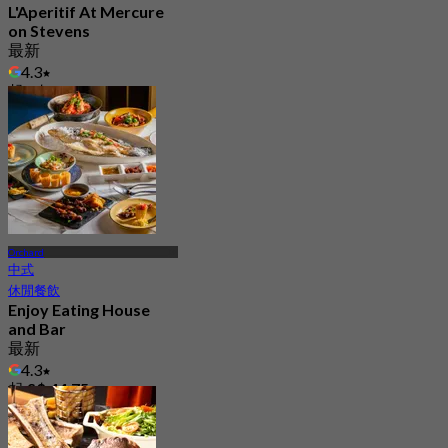
L'Aperitif At Mercure
on Stevens
最新
4.3
起
S$ 25
Orchard
中式
休閒餐飲
Enjoy Eating House
and Bar
最新
4.3
起
S$ 44.75