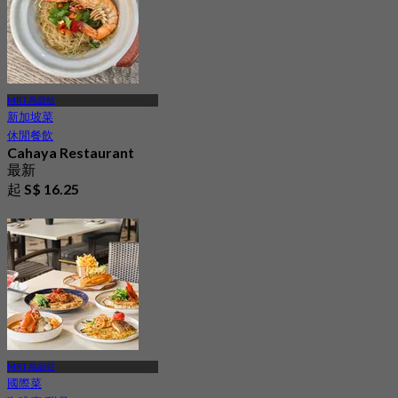
MRT 烏節站
新加坡菜
休閒餐飲
Cahaya Restaurant
最新
起
S$ 16.25
MRT 烏節站
國際菜