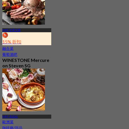
MRT 史蒂文斯
15% 折扣
融合菜
葡萄酒吧
WINESTONE Mercure
on Steven SG
最新
4.2
起
S$ 32
MRT 烏節站
歐洲菜
咖啡廳/甜品