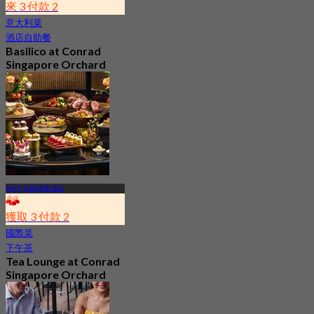
來 3 付款 2
意大利菜
酒店自助餐
Basilico at Conrad
Singapore Orchard
5.0
1.4K 已預訂
起
S$ 54.35
MRT 烏節林蔭道站
獲取 3 付款 2
國際菜
下午茶
Tea Lounge at Conrad
Singapore Orchard
4.7
631 已預訂