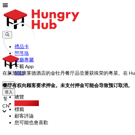
禮品卡
部落格
餐廳專屬
下載 App
在新加坡康莱德酒店的金牡丹餐厅品尝屡获殊荣的粤菜。在 Hung
幫助
餐厅有权向顾客要求押金。未支付押金可能会导致预订取消。
加入
登入
總覽
Party Pack
CN
標籤
顧客評論
您可能也會喜歡