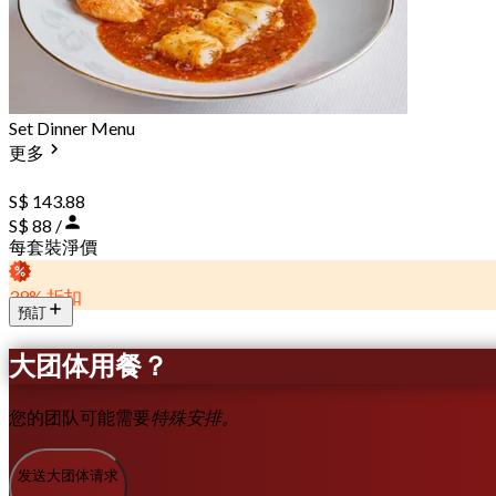
Set Dinner Menu
更多
S$ 143.88
S$ 88 /
每套裝淨價
39% 折扣
預訂
大团体用餐？
您的团队可能需要
特殊安排。
发送大团体请求