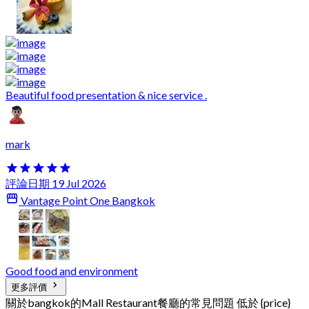
Beautiful food presentation & nice service .
mark
評論日期 19 Jul 2026
Vantage Point One Bangkok
Good food and environment
更多評價
關於bangkok的Mall Restaurant餐廳的常見問題 低於 {price}