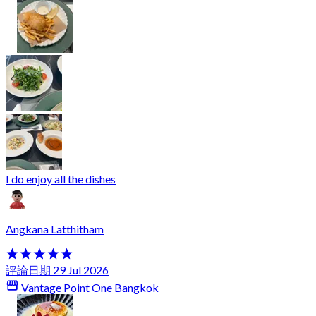
I do enjoy all the dishes
Angkana Latthitham
評論日期 29 Jul 2026
Vantage Point One Bangkok