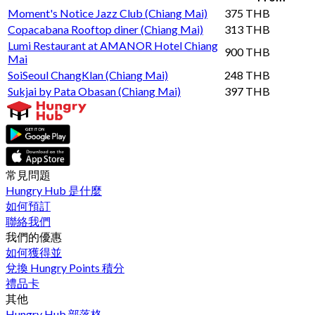
Moment's Notice Jazz Club (Chiang Mai)
375 THB
Copacabana Rooftop diner (Chiang Mai)
313 THB
Lumi Restaurant at AMANOR Hotel Chiang
900 THB
Mai
SoiSeoul ChangKlan (Chiang Mai)
248 THB
Sukjai by Pata Obasan (Chiang Mai)
397 THB
常見問題
Hungry Hub 是什麼
如何預訂
聯絡我們
我們的優惠
如何獲得並
兌換 Hungry Points 積分
禮品卡
其他
Hungry Hub 部落格