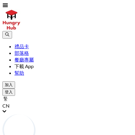
禮品卡
部落格
餐廳專屬
下載 App
幫助
加入
登入
CN