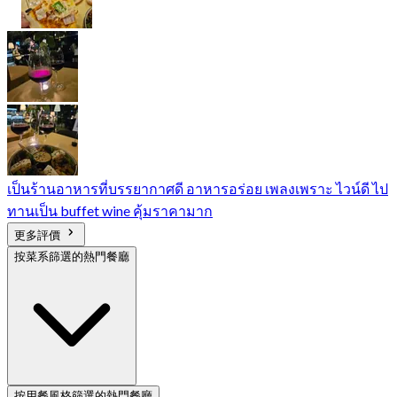
เป็นร้านอาหารที่บรรยากาศดี อาหารอร่อย เพลงเพราะ ไวน์ดี ไป
ทานเป็น buffet wine คุ้มราคามาก
更多評價
按菜系篩選的熱門餐廳
按用餐風格篩選的熱門餐廳