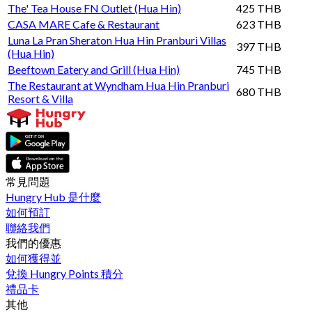
The' Tea House FN Outlet (Hua Hin)
425 THB
CASA MARE Cafe & Restaurant
623 THB
Luna La Pran Sheraton Hua Hin Pranburi Villas
397 THB
(Hua Hin)
Beeftown Eatery and Grill (Hua Hin)
745 THB
The Restaurant at Wyndham Hua Hin Pranburi
680 THB
Resort & Villa
常見問題
Hungry Hub 是什麼
如何預訂
聯絡我們
我們的優惠
如何獲得並
兌換 Hungry Points 積分
禮品卡
其他