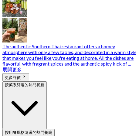
The authentic Southern Thai restaurant offers a homey
atmosphere with only a few tables, and decorated in a warm styl
that makes you feel like you're eating at home. All the dishes are
flavorful, with fragrant spices and the authentic spicy kick of ...
展開更多
更多評價
按菜系篩選的熱門餐廳
按用餐風格篩選的熱門餐廳