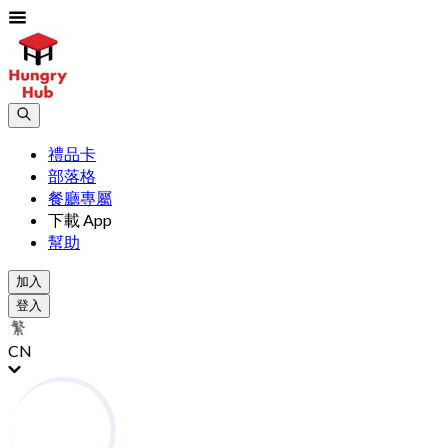
禮品卡
部落格
餐廳專屬
下載 App
幫助
加入
登入
CN