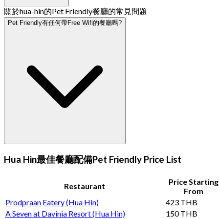
關於hua-hin的Pet Friendly餐廳的常見問題
Pet Friendly有任何帶Free Wifi的餐廳嗎?
Hua Hin最佳餐廳配備Pet Friendly Price List
Price Starting
Restaurant
From
Prodpraan Eatery (Hua Hin)
423 THB
A Seven at Davinia Resort (Hua Hin)
150 THB