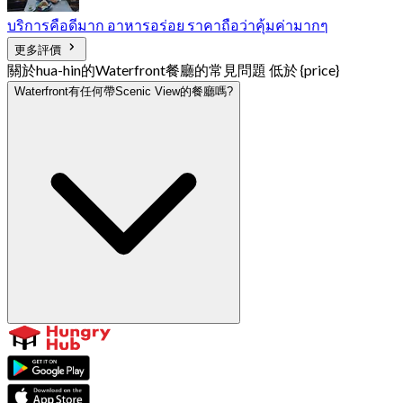
บริการคือดีมาก อาหารอร่อย ราคาถือว่าคุ้มค่ามากๆ
更多評價
關於hua-hin的Waterfront餐廳的常見問題 低於 {price}
Waterfront有任何帶Scenic View的餐廳嗎?