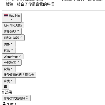
體驗，結合了你最喜愛的料理
Hua Hin
顯示附近地點
套餐類型
顶部过滤器
價格
菜系
Waterfront
全部地區
設施
接受促銷代碼 / 禮品卡
獲獎
0 結果
排序方式
最相關
2 成人