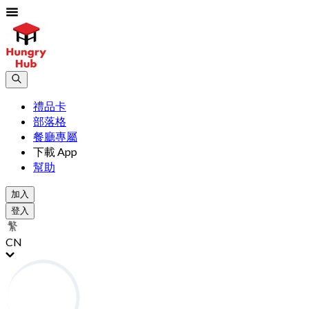
禮品卡
部落格
餐廳專屬
下載 App
幫助
加入
登入
CN