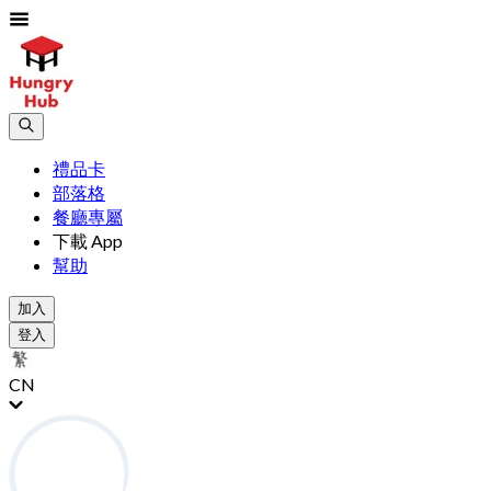
禮品卡
部落格
餐廳專屬
下載 App
幫助
加入
登入
CN