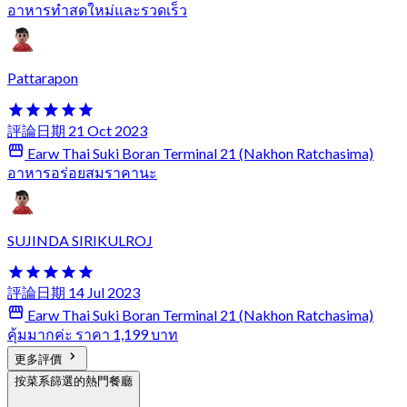
อาหารทำสดใหม่และรวดเร็ว
Pattarapon
評論日期 21 Oct 2023
Earw Thai Suki Boran Terminal 21 (Nakhon Ratchasima)
อาหารอร่อยสมราคานะ
SUJINDA SIRIKULROJ
評論日期 14 Jul 2023
Earw Thai Suki Boran Terminal 21 (Nakhon Ratchasima)
คุ้มมากค่ะ ราคา 1,199 บาท
更多評價
按菜系篩選的熱門餐廳