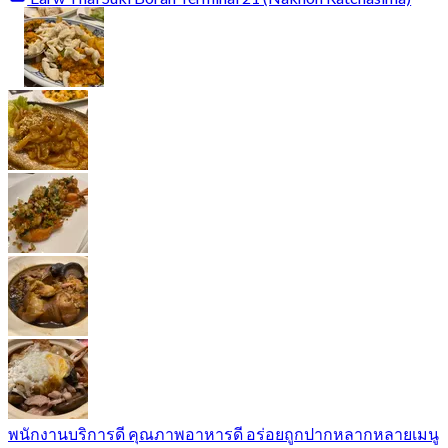
พนักงานบริการดี คุณภาพอาหารดี อร่อยถูกปากหลากหลายเมนู