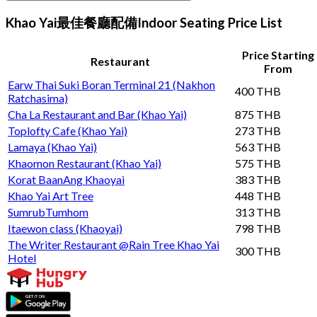
Khao Yai最佳餐廳配備Indoor Seating Price List
Price Starting
Restaurant
From
Earw Thai Suki Boran Terminal 21 (Nakhon
400 THB
Ratchasima)
Cha La Restaurant and Bar (Khao Yai)
875 THB
Toplofty Cafe (Khao Yai)
273 THB
Lamaya (Khao Yai)
563 THB
Khaomon Restaurant (Khao Yai)
575 THB
Korat BaanAng Khaoyai
383 THB
Khao Yai Art Tree
448 THB
SumrubTumhom
313 THB
Itaewon class (Khaoyai)
798 THB
The Writer Restaurant @Rain Tree Khao Yai
300 THB
Hotel