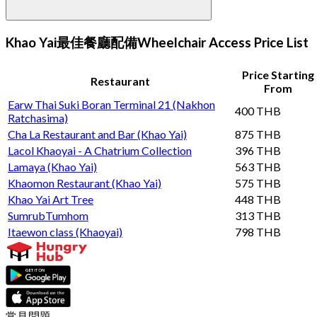
Khao Yai最佳餐廳配備Wheelchair Access Price List
Price Starting
Restaurant
From
Earw Thai Suki Boran Terminal 21 (Nakhon
400 THB
Ratchasima)
Cha La Restaurant and Bar (Khao Yai)
875 THB
Lacol Khaoyai - A Chatrium Collection
396 THB
Lamaya (Khao Yai)
563 THB
Khaomon Restaurant (Khao Yai)
575 THB
Khao Yai Art Tree
448 THB
SumrubTumhom
313 THB
Itaewon class (Khaoyai)
798 THB
常見問題