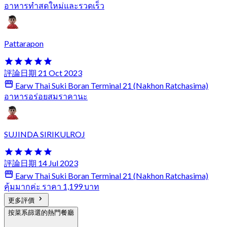
อาหารทำสดใหม่และรวดเร็ว
Pattarapon
評論日期 21 Oct 2023
Earw Thai Suki Boran Terminal 21 (Nakhon Ratchasima)
อาหารอร่อยสมราคานะ
SUJINDA SIRIKULROJ
評論日期 14 Jul 2023
Earw Thai Suki Boran Terminal 21 (Nakhon Ratchasima)
คุ้มมากค่ะ ราคา 1,199 บาท
更多評價
按菜系篩選的熱門餐廳