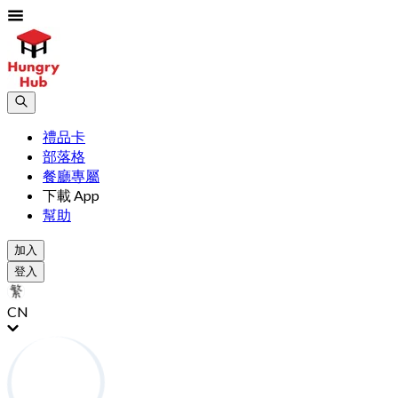
禮品卡
部落格
餐廳專屬
下載 App
幫助
加入
登入
CN