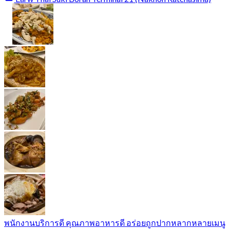
พนักงานบริการดี คุณภาพอาหารดี อร่อยถูกปากหลากหลายเมนู