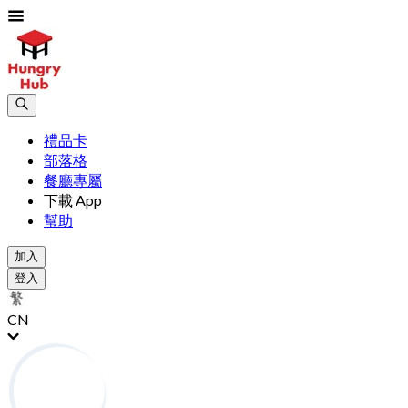
禮品卡
部落格
餐廳專屬
下載 App
幫助
加入
登入
CN