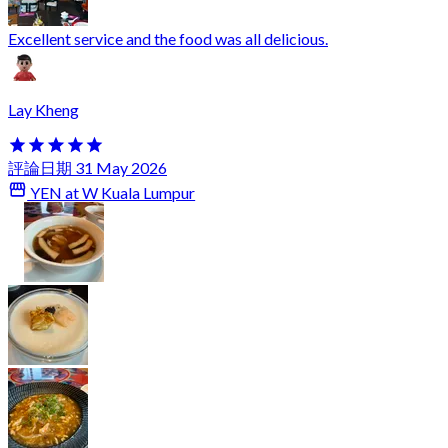
Excellent service and the food was all delicious.
Lay Kheng
評論日期 31 May 2026
YEN at W Kuala Lumpur