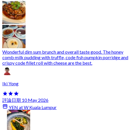
Wonderful dim sum brunch and overall taste good. The honey
comb milk pudding with truffle, code fish pumpkin porridge and
crispy code fillet roll with cheese are the best.
Iki Yong
評論日期 10 May 2026
YEN at W Kuala Lumpur