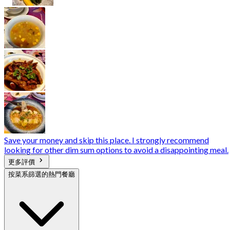
Save your money and skip this place. I strongly recommend
looking for other dim sum options to avoid a disappointing meal.
更多評價
按菜系篩選的熱門餐廳