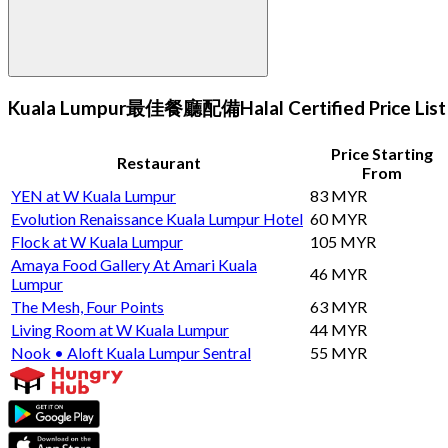
Kuala Lumpur最佳餐廳配備Halal Certified Price List
Price Starting
Restaurant
From
YEN at W Kuala Lumpur
83 MYR
Evolution Renaissance Kuala Lumpur Hotel
60 MYR
Flock at W Kuala Lumpur
105 MYR
Amaya Food Gallery At Amari Kuala
46 MYR
Lumpur
The Mesh, Four Points
63 MYR
Living Room at W Kuala Lumpur
44 MYR
Nook • Aloft Kuala Lumpur Sentral
55 MYR