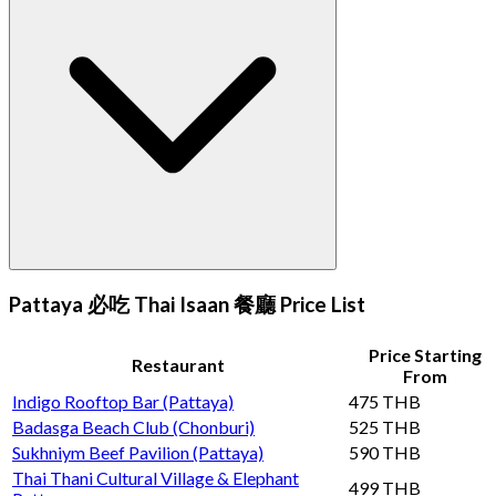
Pattaya 必吃 Thai Isaan 餐廳 Price List
Price Starting
Restaurant
From
Indigo Rooftop Bar (Pattaya)
475 THB
Badasga Beach Club (Chonburi)
525 THB
Sukhniym Beef Pavilion (Pattaya)
590 THB
Thai Thani Cultural Village & Elephant
499 THB