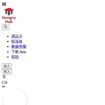
禮品卡
部落格
餐廳專屬
下載 App
幫助
加入
登入
CN