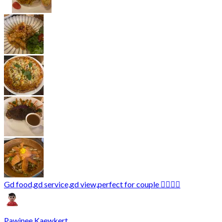
Gd food,gd service,gd view,perfect for couple 👍🏻👏🏻
Pawinee Kaewkert