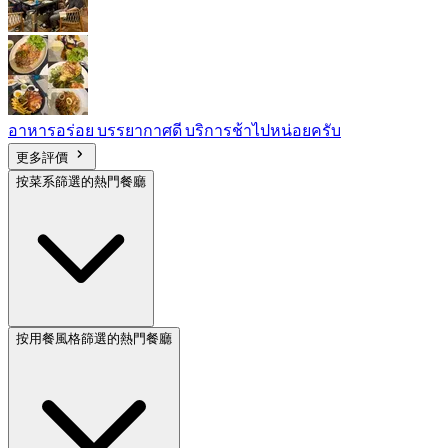
อาหารอร่อย บรรยากาศดี บริการช้าไปหน่อยครับ
更多評價
按菜系篩選的熱門餐廳
按用餐風格篩選的熱門餐廳