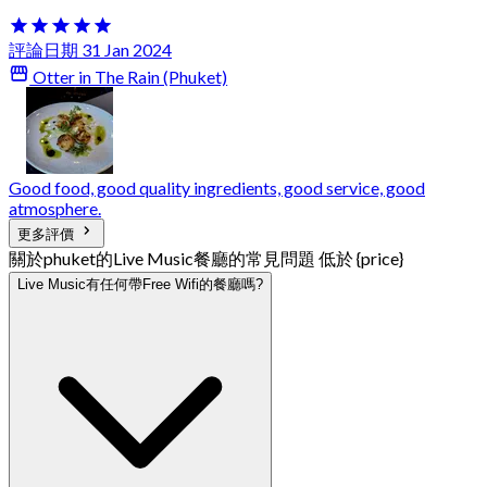
評論日期 31 Jan 2024
Otter in The Rain (Phuket)
Good food, good quality ingredients, good service, good
atmosphere.
更多評價
關於phuket的Live Music餐廳的常見問題 低於 {price}
Live Music有任何帶Free Wifi的餐廳嗎?