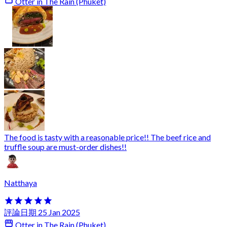
Otter in The Rain (Phuket)
The food is tasty with a reasonable price!! The beef rice and
truffle soup are must-order dishes!!
Natthaya
評論日期 25 Jan 2025
Otter in The Rain (Phuket)