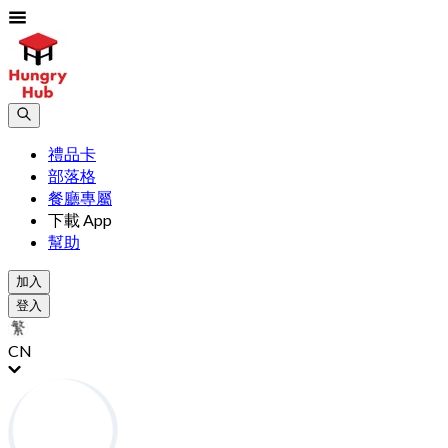
禮品卡
部落格
餐廳專屬
下載 App
幫助
加入
登入
CN