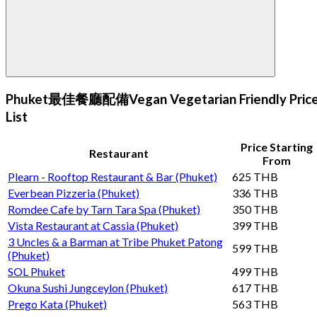
Phuket最佳餐廳配備Vegan Vegetarian Friendly Pric
List
Price Starting
Restaurant
From
Plearn - Rooftop Restaurant & Bar (Phuket)
625 THB
Everbean Pizzeria (Phuket)
336 THB
Romdee Cafe by Tarn Tara Spa (Phuket)
350 THB
Vista Restaurant at Cassia (Phuket)
399 THB
3 Uncles & a Barman at Tribe Phuket Patong
599 THB
(Phuket)
SOL Phuket
499 THB
Okuna Sushi Jungceylon (Phuket)
617 THB
Prego Kata (Phuket)
563 THB