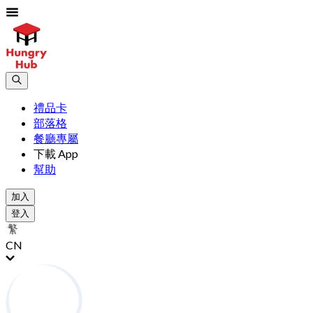
禮品卡
部落格
餐廳專屬
下載 App
幫助
加入
登入
CN