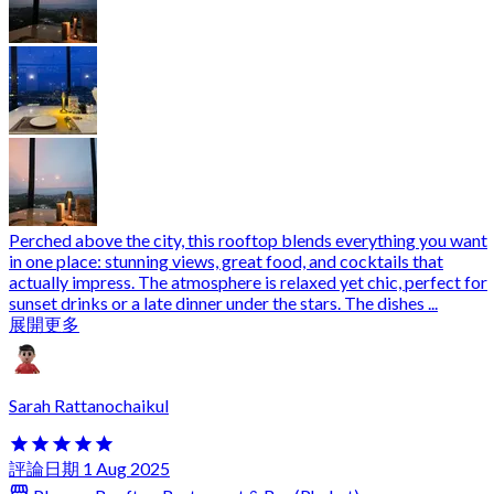
Perched above the city, this rooftop blends everything you want
in one place: stunning views, great food, and cocktails that
actually impress. The atmosphere is relaxed yet chic, perfect for
sunset drinks or a late dinner under the stars. The dishes ...
展開更多
Sarah Rattanochaikul
評論日期 1 Aug 2025