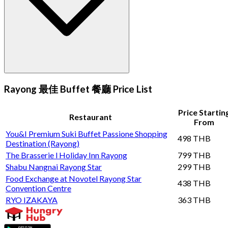
Rayong 最佳 Buffet 餐廳 Price List
Price Startin
Restaurant
From
You&I Premium Suki Buffet Passione Shopping
498 THB
Destination (Rayong)
The Brasserie l Holiday Inn Rayong
799 THB
Shabu Nangnai Rayong Star
299 THB
Food Exchange at Novotel Rayong Star
438 THB
Convention Centre
RYO IZAKAYA
363 THB