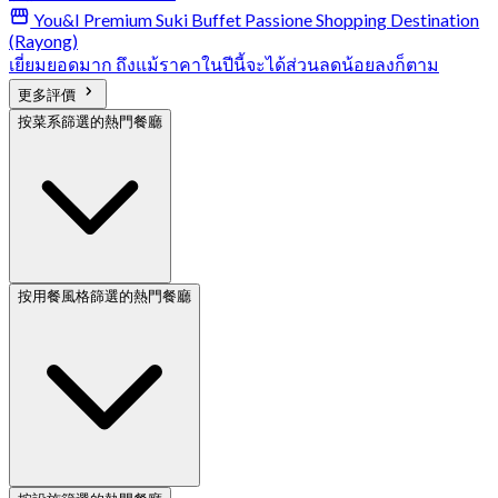
You&I Premium Suki Buffet Passione Shopping Destination
(Rayong)
เยี่ยมยอดมาก ถึงแม้ราคาในปีนี้จะได้ส่วนลดน้อยลงก็ตาม
更多評價
按菜系篩選的熱門餐廳
按用餐風格篩選的熱門餐廳