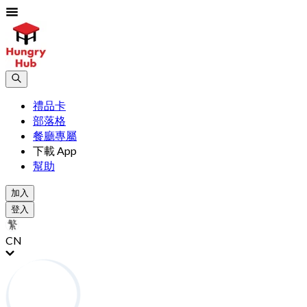
禮品卡
部落格
餐廳專屬
下載 App
幫助
加入
登入
CN