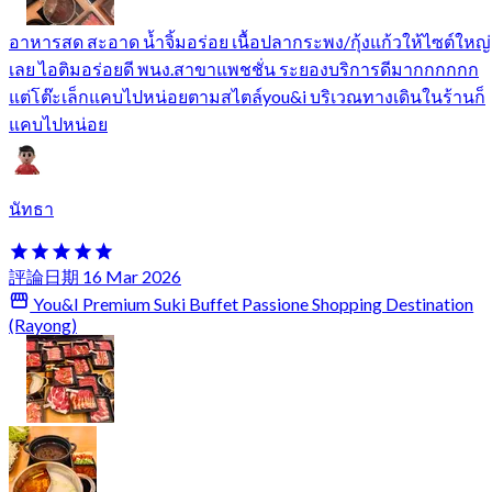
อาหารสด สะอาด น้ำจิ้มอร่อย เนื้อปลากระพง/กุ้งแก้วให้ไซต์ใหญ่
เลย ไอติมอร่อยดี พนง.สาขาแพชชั่น ระยองบริการดีมากกกกกก
แต่โต๊ะเล็กแคบไปหน่อยตามสไตล์you&i บริเวณทางเดินในร้านก็
แคบไปหน่อย
นัทธา
評論日期 16 Mar 2026
You&I Premium Suki Buffet Passione Shopping Destination
(Rayong)