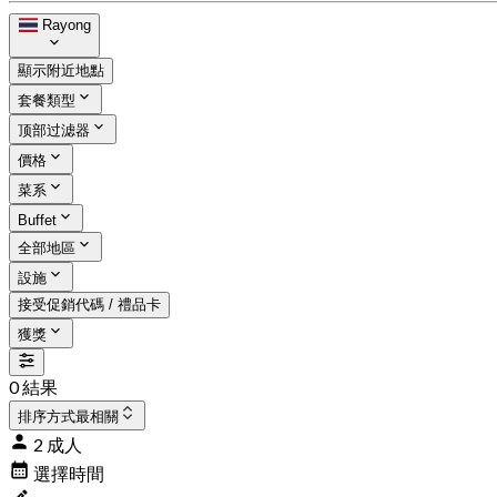
Rayong
顯示附近地點
套餐類型
顶部过滤器
價格
菜系
Buffet
全部地區
設施
接受促銷代碼 / 禮品卡
獲獎
0 結果
排序方式
最相關
2 成人
選擇時間