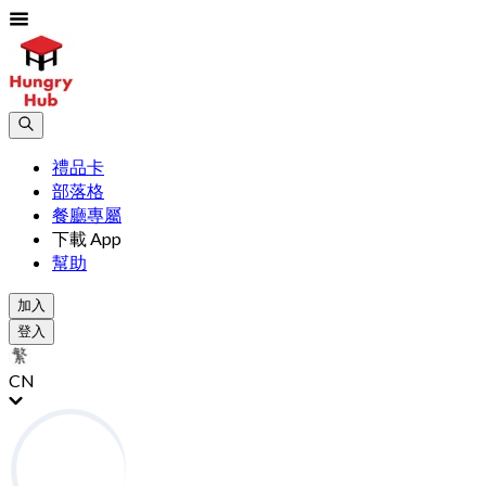
禮品卡
部落格
餐廳專屬
下載 App
幫助
加入
登入
CN