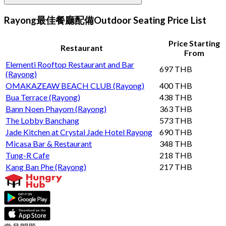
Rayong最佳餐廳配備Outdoor Seating Price List
Price Starting
Restaurant
From
Elementi Rooftop Restaurant and Bar
697 THB
(Rayong)
OMAKAZEAW BEACH CLUB (Rayong)
400 THB
Bua Terrace (Rayong)
438 THB
Bann Noen Phayom (Rayong)
363 THB
The Lobby Banchang
573 THB
Jade Kitchen at Crystal Jade Hotel Rayong
690 THB
Micasa Bar & Restaurant
348 THB
Tung-R Cafe
218 THB
Kang Ban Phe (Rayong)
217 THB