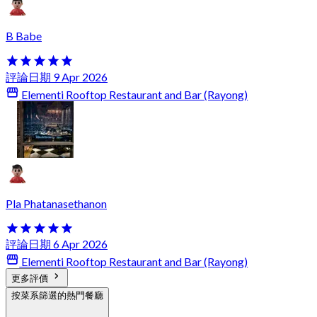
B Babe
評論日期 9 Apr 2026
Elementi Rooftop Restaurant and Bar (Rayong)
Pla Phatanasethanon
評論日期 6 Apr 2026
Elementi Rooftop Restaurant and Bar (Rayong)
更多評價
按菜系篩選的熱門餐廳