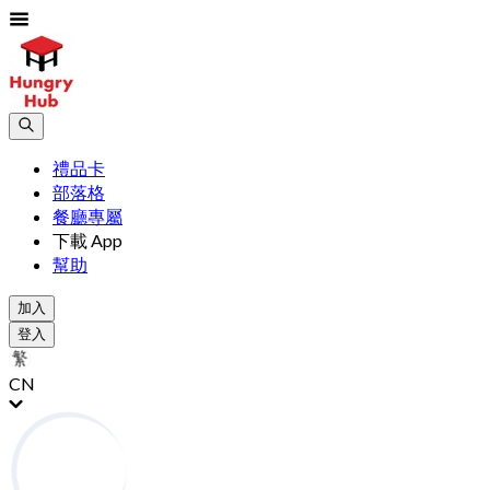
禮品卡
部落格
餐廳專屬
下載 App
幫助
加入
登入
CN