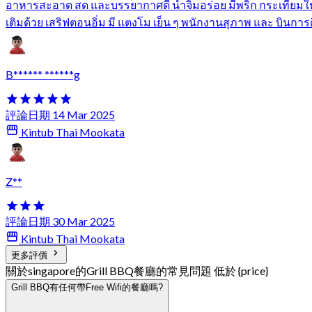
อาหารสะอาด สด และบรรยากาศดี น้ำจิ้มอร่อย มีพริก กระเทียมให
เติมด้วย เสริฟตอนอิ่ม มี แตงโม เย็น ๆ พนักงานสุภาพ และ บินการด
B****** ******g
評論日期 14 Mar 2025
Kintub Thai Mookata
Z**
評論日期 30 Mar 2025
Kintub Thai Mookata
更多評價
關於singapore的Grill BBQ餐廳的常見問題 低於 {price}
Grill BBQ有任何帶Free Wifi的餐廳嗎?