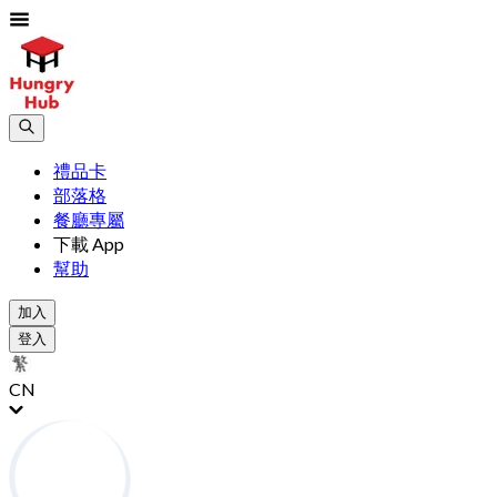
禮品卡
部落格
餐廳專屬
下載 App
幫助
加入
登入
CN