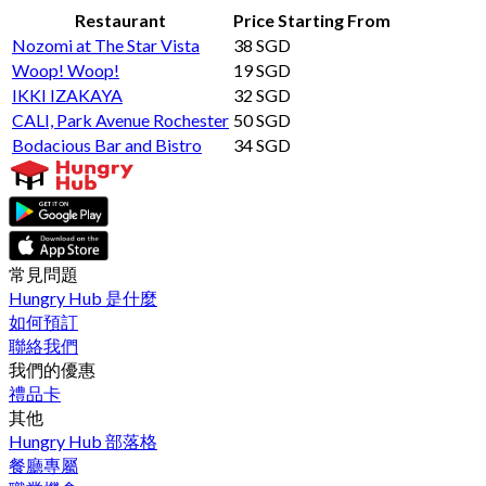
Restaurant
Price Starting From
Nozomi at The Star Vista
38 SGD
Woop! Woop!
19 SGD
IKKI IZAKAYA
32 SGD
CALI, Park Avenue Rochester
50 SGD
Bodacious Bar and Bistro
34 SGD
常見問題
Hungry Hub 是什麼
如何預訂
聯絡我們
我們的優惠
禮品卡
其他
Hungry Hub 部落格
餐廳專屬