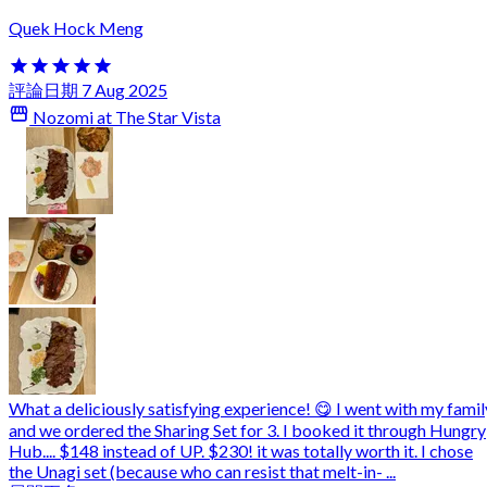
Quek Hock Meng
評論日期 7 Aug 2025
Nozomi at The Star Vista
What a deliciously satisfying experience! 😋 I went with my famil
and we ordered the Sharing Set for 3. I booked it through Hungry
Hub.... $148 instead of UP. $230! it was totally worth it. I chose
the Unagi set (because who can resist that melt-in- ...