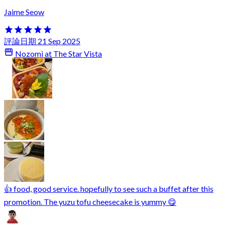
Jaime Seow
評論日期 21 Sep 2025
Nozomi at The Star Vista
👍 food, good service. hopefully to see such a buffet after this
promotion. The yuzu tofu cheesecake is yummy 😋