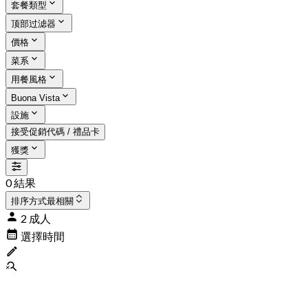
套餐類型
顶部过滤器
價格
菜系
用餐風格
Buona Vista
設施
接受促銷代碼 / 禮品卡
獲獎
0 結果
排序方式
最相關
2 成人
選擇時間