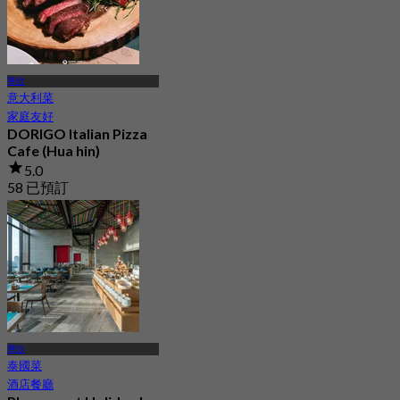
華欣
意大利菜
家庭友好
DORIGO Italian Pizza
Cafe (Hua hin)
5.0
58 已預訂
起
฿ 562.5
華欣
泰國菜
酒店餐廳