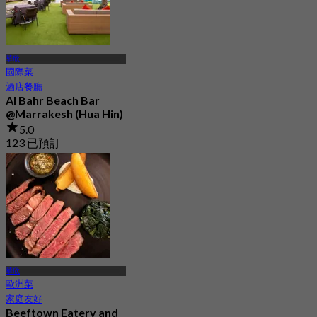
華欣
國際菜
酒店餐廳
Al Bahr Beach Bar
@Marrakesh (Hua Hin)
5.0
123 已預訂
起
฿ 472.5
華欣
歐洲菜
家庭友好
Beeftown Eatery and