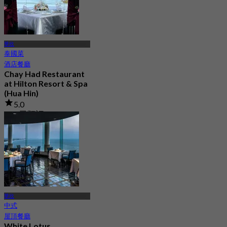
華欣
泰國菜
酒店餐廳
Chay Had Restaurant
at Hilton Resort & Spa
(Hua Hin)
5.0
118 已預訂
起
฿ 2,250
華欣
中式
屋頂餐廳
White Lotus