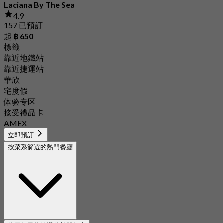
Laciana By The Sea
4.9
157 已預訂
起
฿ 650
標籤
靠近地鐵站
靠近捷運站
華欣
宅度假
体验专区
接受禮品卡
AMEX
立即預訂
按菜系篩選的熱門餐廳