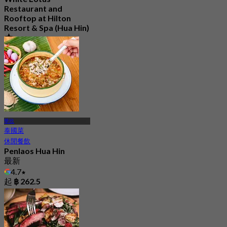
Restaurant and
Rooftop at Hilton
Resort & Spa (Hua Hin)
4.9
3.3K 已預訂
起
฿ 700
華欣
泰國菜
休閒餐飲
Penlaos Hua Hin
最新
4.7
起
฿ 262.5