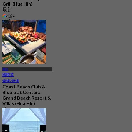
Grill (Hua Hin)
最新
4.6
起
฿ 745
華欣
國際菜
燒烤/燒烤
Coast Beach Club &
Bistro at Centara
Grand Beach Resort &
Villas (Hua Hin)
4.7
359 已預訂
起
฿ 615