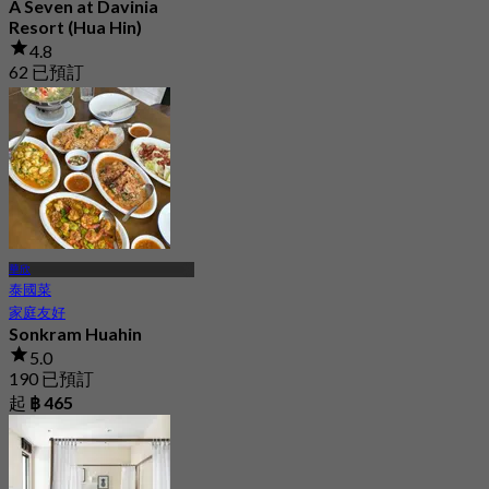
A Seven at Davinia
Resort (Hua Hin)
4.8
62 已預訂
起
฿ 150
華欣
泰國菜
家庭友好
Sonkram Huahin
5.0
190 已預訂
起
฿ 465