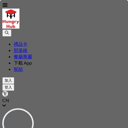
禮品卡
部落格
餐廳專屬
下載 App
幫助
加入
登入
CN