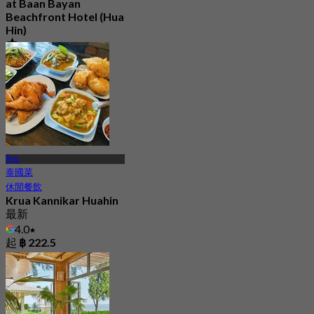
at Baan Bayan
Beachfront Hotel (Hua
Hin)
4.7
221 已預訂
起
฿ 585
華欣
泰國菜
休閒餐飲
Krua Kannikar Huahin
最新
4.0
起
฿ 222.5