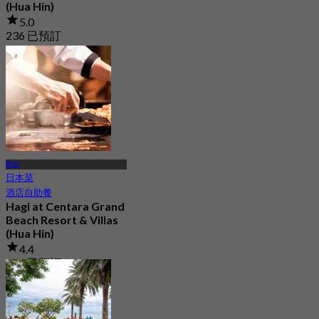
(Hua Hin)
5.0
236 已預訂
起
฿ 512.5
華欣
日本菜
酒店自助餐
Hagi at Centara Grand
Beach Resort & Villas
(Hua Hin)
4.4
124 已預訂
起
฿ 747.5