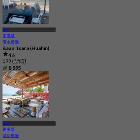
華欣
泰國菜
濱水餐廳
Baan Itsara (Huahin)
4.6
199 已預訂
起
฿ 595
華欣
越南菜
酒店餐廳