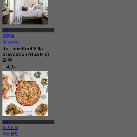
華欣
國際菜
度假住宿
Itz Time Pool Villa
Staycation (Hua Hin)
最新
4.3
起
฿ 1,666.5
華欣
意大利菜
休閒餐飲