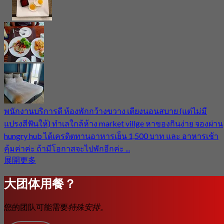
พนักงานบริการดี ห้องพักกว้างขวาง เตียงนอนสบาย (แต่ไม่มี
แปรงสีฟันให้) ทำเลใกล้ห้าง market villge หาของกินง่าย จองผ่าน
hungry hub ได้เครดิตทานอาหารเย็น 1,500 บาท และ อาหารเช้า
คุ้มค่าค่ะ ถ้ามีโอกาสจะไปพักอีกค่ะ ...
展開更多
大团体用餐？
您的团队可能需要
特殊安排。