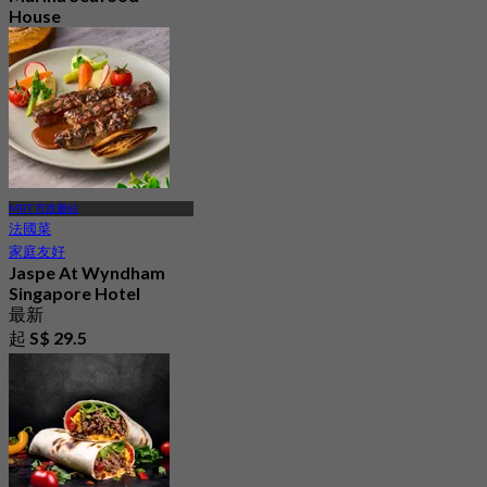
House
最新
4.8
起
S$ 34.5
MRT 市政廳站
法國菜
家庭友好
Jaspe At Wyndham
Singapore Hotel
最新
起
S$ 29.5