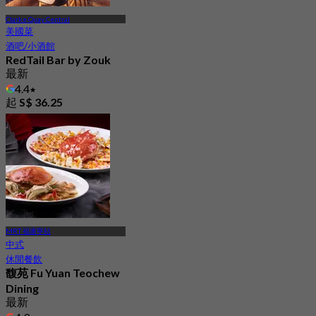
Clarke Quay Central
美國菜
酒吧/小酒館
RedTail Bar by Zouk
最新
4.4
起
S$ 36.25
MRT 福康寧站
中式
休閒餐飲
馥苑 Fu Yuan Teochew
Dining
最新