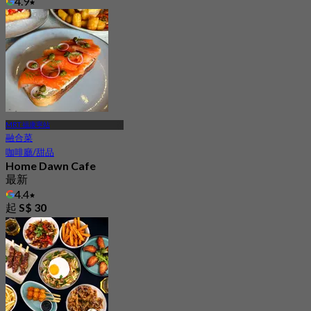
4.9
起
S$ 62.5
MRT 福康寧站
融合菜
咖啡廳/甜品
Home Dawn Cafe
最新
4.4
起
S$ 30