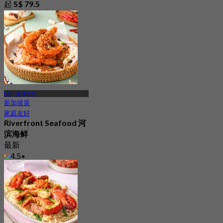
起
S$ 79.5
MRT 萊佛士坊
新加坡菜
家庭友好
Riverfront Seafood 河
滨海鲜
最新
4.5
起
S$ 27.5