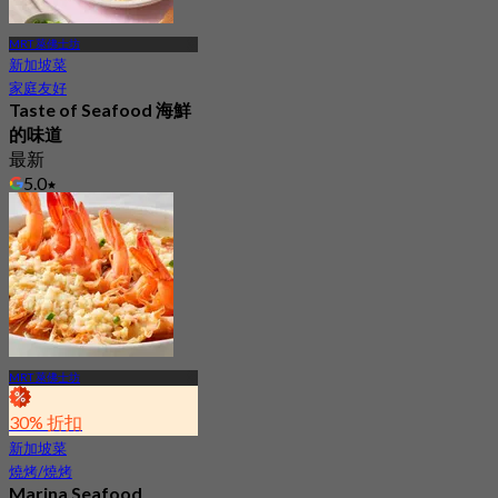
MRT 萊佛士坊
新加坡菜
家庭友好
Taste of Seafood 海鮮
的味道
最新
5.0
起
S$ 29.5
MRT 萊佛士坊
30% 折扣
新加坡菜
燒烤/燒烤
Marina Seafood