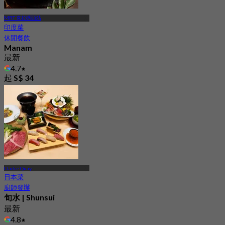
MRT 克拉碼頭站
印度菜
休閒餐飲
Manam
最新
4.7
起
S$ 34
Clarke Quay
日本菜
廚師發辦
旬水 | Shunsui
最新
4.8