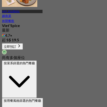
MRT 克拉碼頭站
越南菜
休閒餐飲
Viet'Spice
最新
4.7
起
S$ 19.5
立即預訂
尚有多個座位
按菜系篩選的熱門餐廳
按用餐風格篩選的熱門餐廳