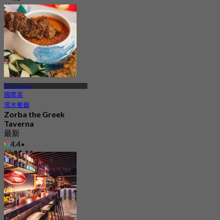
起
S$ 46.25
Clarke Quay
國際菜
濱水餐廳
Zorba the Greek
Taverna
最新
4.4
起
S$ 36