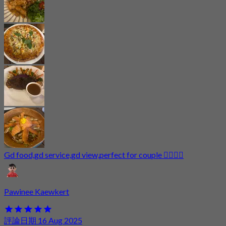
Gd food,gd service,gd view,perfect for couple 👍🏻👏🏻
Pawinee Kaewkert
評論日期 16 Aug 2025