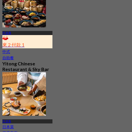
芭達雅
來 2 付款 1
中式
自助餐
Yitong Chinese
Restaurant & Sky Bar
(Pattaya)
最新
4.8
起
฿ 666.66
芭達雅
日本菜