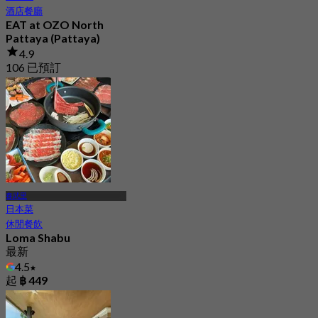
酒店餐廳
EAT at OZO North
Pattaya (Pattaya)
4.9
106 已預訂
起
฿ 299
春武里
日本菜
休閒餐飲
Loma Shabu
最新
4.5
起
฿ 449