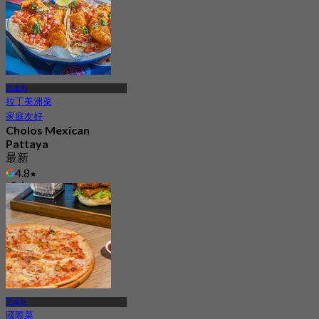
芭達雅
拉丁美洲菜
家庭友好
Cholos Mexican
Pattaya
最新
4.8
起
฿ 462.5
芭達雅
國際菜