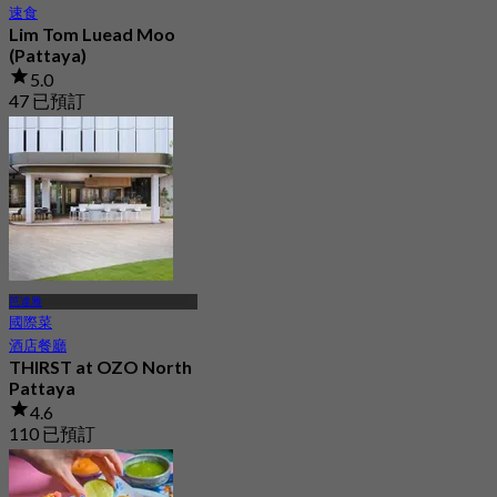
速食
Lim Tom Luead Moo
(Pattaya)
5.0
47 已預訂
起
฿ 370
芭達雅
國際菜
酒店餐廳
THIRST at OZO North
Pattaya
4.6
110 已預訂
起
฿ 569