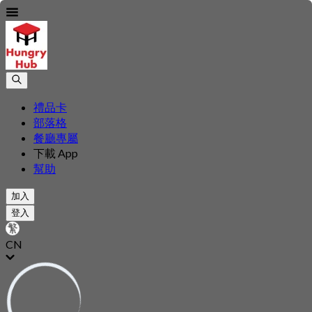
禮品卡
部落格
餐廳專屬
下載 App
幫助
加入
登入
CN