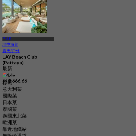
芭達雅
地中海菜
露天/戶外
LAY Beach Club
(Pattaya)
最新
4.4
起
฿ 666.66
標籤
意大利菜
國際菜
日本菜
泰國菜
泰國東北菜
歐洲菜
靠近地鐵站
無障礙通道