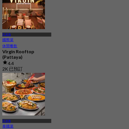
芭達雅
國際菜
休閒餐飲
Virgin Rooftop
(Pattaya)
4.4
2K 已預訂
起
฿ 890
芭達雅
泰國菜