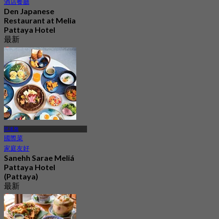
酒店餐廳
Den Japanese
Restaurant at Melia
Pattaya Hotel
最新
4.9
起
฿ 499
芭達雅
國際菜
家庭友好
Sanehh Sarae Meliá
Pattaya Hotel
(Pattaya)
最新
5.0
起
฿ 450