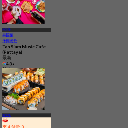
芭達雅
泰國菜
休閒餐飲
Tah Siam Music Cafe
(Pattaya)
最新
4.8
起
฿ 572
芭達雅
來 4 付款 3