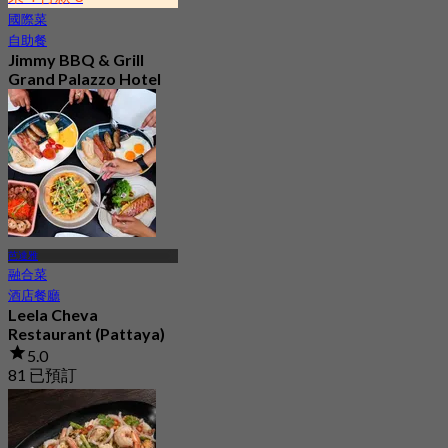
國際菜
自助餐
Jimmy BBQ & Grill
Grand Palazzo Hotel
(Pattaya)
4.1
306 已預訂
起
฿ 599.25
芭達雅
融合菜
酒店餐廳
Leela Cheva
Restaurant (Pattaya)
5.0
81 已預訂
起
฿ 210