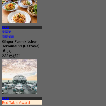
芭達雅
泰國菜
商場餐廳
Ginger Farm kitchen
Terminal 21 (Pattaya)
5.0
232 已預訂
起
฿ 622.5
芭達雅
Red Table Award