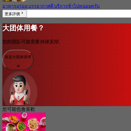
อาหารอร่อย บรรยากาศดี บริการช้าไปหน่อยครับ
更多評價
大团体用餐？
您的团队可能需要
特殊安排。
发送大团体请求
您可能也會喜歡