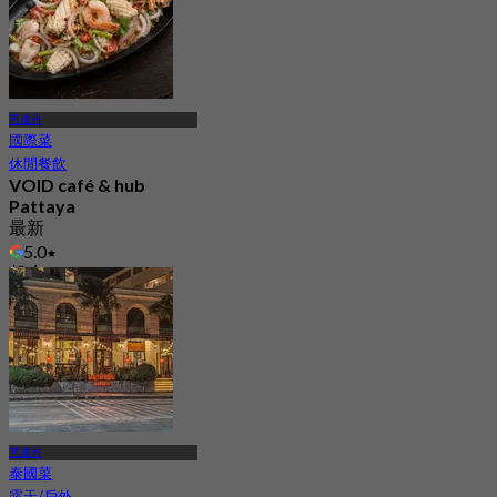
芭達雅
國際菜
休閒餐飲
VOID café & hub
Pattaya
最新
5.0
起
฿ 230
芭達雅
泰國菜
露天/戶外