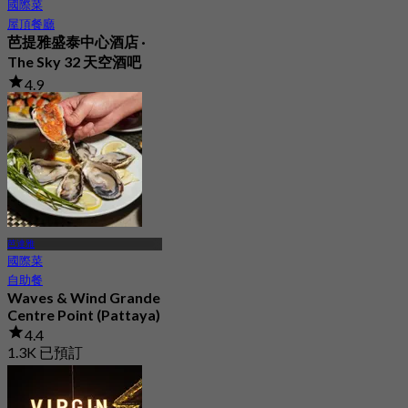
國際菜
屋頂餐廳
芭提雅盛泰中心酒店 ·
The Sky 32 天空酒吧
4.9
11.7K 已預訂
起
฿ 980
芭達雅
國際菜
自助餐
Waves & Wind Grande
Centre Point (Pattaya)
4.4
1.3K 已預訂
起
฿ 700