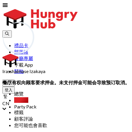
禮品卡
部落格
餐廳專屬
下載 App
Irasshaimase Izakaya
幫助
餐厅有权向顾客要求押金。未支付押金可能会导致预订取消。
加入
登入
總覽
自助餐
CN
Party Pack
標籤
顧客評論
您可能也會喜歡