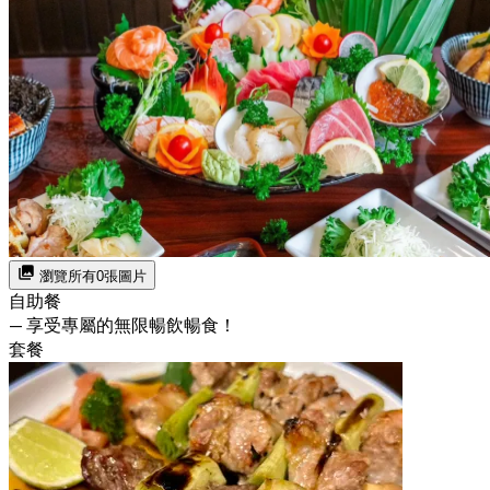
瀏覽所有0張圖片
自助餐
— 享受專屬的無限暢飲暢食！
套餐