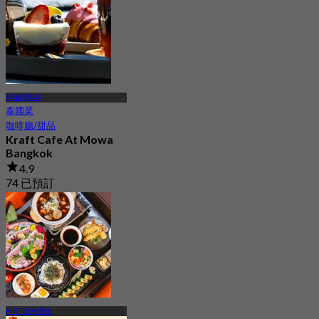
阿倫阿瑪林
泰國菜
咖啡廳/甜品
Kraft Cafe At Mowa
Bangkok
4.9
74 已預訂
起
฿ 550
MRT 詩琳通站