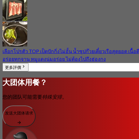
เลือกโปรตัว TOP เป็ดปักกิ่งไม่อั้น น้ำซุปก๊วยเตี๋ยวเรือสุดยอด เนื้อด
อร่อยทุกจาน หมูแดงนุ่มอร่อย ไม่ต้องไปถึงฮ่องกง
更多評價
大团体用餐？
您的团队可能需要
特殊安排。
发送大团体请求