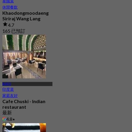
泰國菜
休閒餐飲
Khaodongmoodaeng
Siriraj Wang Lang
4.7
165 已預訂
起
฿ 324.75
帕那空
印度菜
家庭友好
Cafe Chuski - Indian
restaurant
最新
4.8
起
฿ 297.5