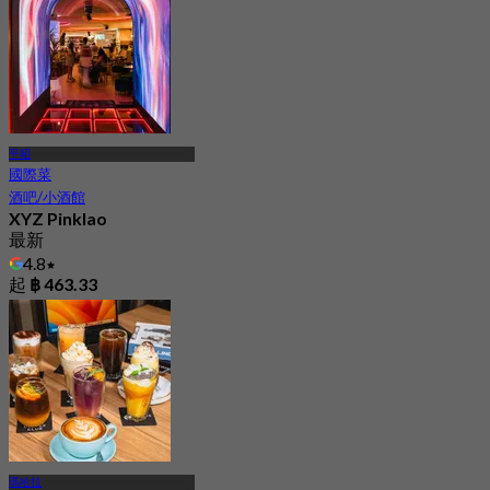
平昭
國際菜
酒吧/小酒館
XYZ Pinklao
最新
4.8
起
฿ 463.33
瑪哈拉