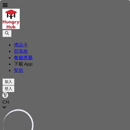
禮品卡
部落格
餐廳專屬
下載 App
幫助
加入
登入
CN