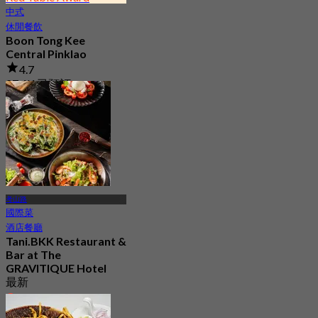
中式
休閒餐飲
Boon Tong Kee
Central Pinklao
4.7
27.4K 已預訂
起
฿ 362.5
考山路
國際菜
酒店餐廳
Tani.BKK Restaurant &
Bar at The
GRAVITIQUE Hotel
最新
4.7
起
฿ 530