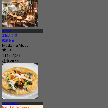
曼谷老城
泰國北部菜
家庭友好
Madame Musur
4.5
114 已預訂
起
฿ 287.5
Central Pinklao
Red Table Award