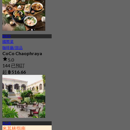
帕那空
國際菜
咖啡廳/甜品
CoCo Chaophraya
5.0
144 已預訂
起
฿ 516.66
考山路
米其林指南