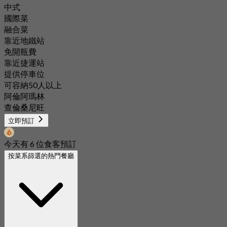
中式
國際菜
融合菜
靠近地鐵站
免開瓶費
靠近捷運站
提供停車位
可容納50人以上
阿倫阿瑪林
查倫桑尼旺
立即預訂
今天有 6 位食客預訂
按菜系篩選的熱門餐廳