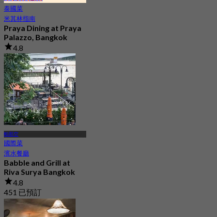
泰國菜
米其林指南
Praya Dining at Praya
Palazzo, Bangkok
4.8
1.1K 已預訂
起
฿ 440
帕那空
國際菜
濱水餐廳
Babble and Grill at
Riva Surya Bangkok
4.8
451 已預訂
起
฿ 315