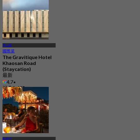
237.8K 已預訂
起
฿ 399
考山路
國際菜
The Gravitique Hotel
Khaosan Road
(Staycation)
最新
4.7
起
฿ 1,495
帕那空