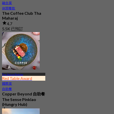
融合菜
休閒餐飲
The Coffee Club Tha
Maharaj
4.7
5.5K 已預訂
起
฿ 189
The Sense Pinklao
Red Table Award
國際菜
自助餐
Copper Beyond 自助餐
The Sense Pinklao
(Hungry Hub)
4.8