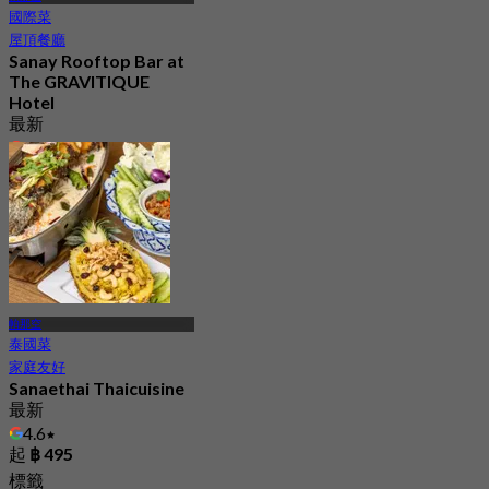
國際菜
屋頂餐廳
Sanay Rooftop Bar at
The GRAVITIQUE
Hotel
最新
4.8
起
฿ 530
帕那空
泰國菜
家庭友好
Sanaethai Thaicuisine
最新
4.6
起
฿ 495
標籤