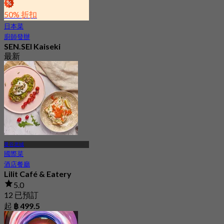
50% 折扣
日本菜
廚師發辦
SEN.SEI Kaiseki
最新
4.9
起
฿ 2,295
曼谷老城
國際菜
酒店餐廳
Lilit Café & Eatery
5.0
12 已預訂
起
฿ 499.5