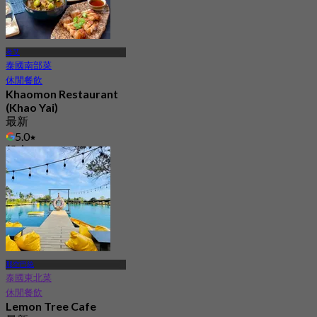
考艾
泰國南部菜
休閒餐飲
Khaomon Restaurant
(Khao Yai)
最新
5.0
起
฿ 575
那空巴統
泰國東北菜
休閒餐飲
Lemon Tree Cafe