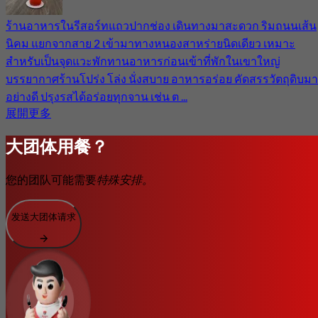
ร้านอาหารในรีสอร์ทแถวปากช่อง เดินทางมาสะดวก ริมถนนเส้น
นิคม แยกจากสาย 2 เข้ามาทางหนองสาหร่ายนิดเดียว เหมาะ
สำหรับเป็นจุดแวะพักทานอาหารก่อนเข้าที่พักในเขาใหญ่
บรรยากาศร้านโปร่ง โล่ง นั่งสบาย อาหารอร่อย คัดสรรวัตถุดิบมา
อย่างดี ปรุงรสได้อร่อยทุกจาน เช่น ต ...
展開更多
大团体用餐？
您的团队可能需要
特殊安排。
发送大团体请求