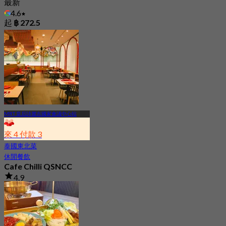
最新
4.6
起
฿ 272.5
MRT 皇后詩麗吉國家會議中心站
來 4 付款 3
泰國東北菜
休閒餐飲
Cafe Chilli QSNCC
4.9
275 已預訂
起
฿ 395