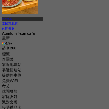
巴吞他尼
泰國東北菜
休閒餐飲
Aumlum i-san cafe
最新
4.9
起
฿ 280
標籤
泰國菜
靠近地鐵站
靠近捷運站
提供停車位
免費WiFi
考艾
休閒餐飲
家庭友好
派對套餐
接受禮品卡