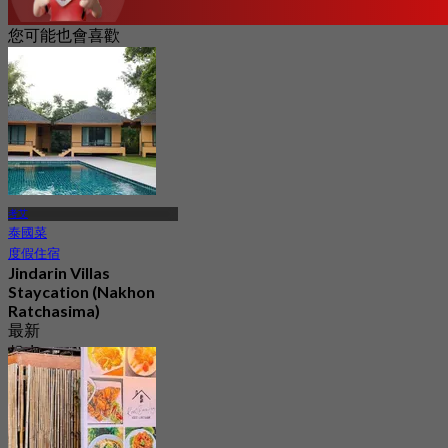
您可能也會喜歡
考艾
泰國菜
度假住宿
Jindarin Villas
Staycation (Nakhon
Ratchasima)
最新
起
฿ 822.5