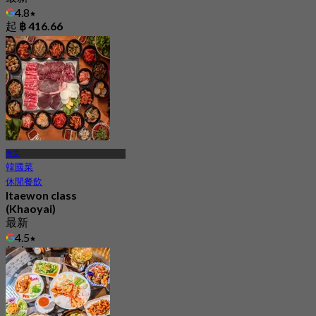
4.8
起
฿ 416.66
考艾
韓國菜
休閒餐飲
Itaewon class
(Khaoyai)
最新
4.5
起
฿ 797.5