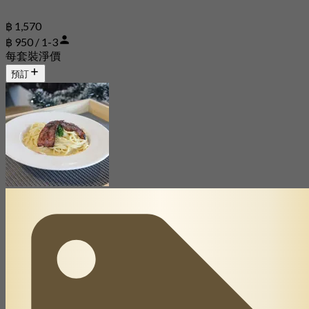
฿ 1,570
฿ 950 / 1-3
每套裝淨價
預訂