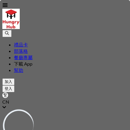
禮品卡
部落格
餐廳專屬
下載 App
幫助
加入
登入
CN