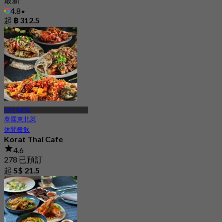
4.8
起
฿ 312.5
MRT 烏節站
泰國東北菜
休閒餐飲
Korat Thai Cafe
4.6
278 已預訂
起
S$ 21.5