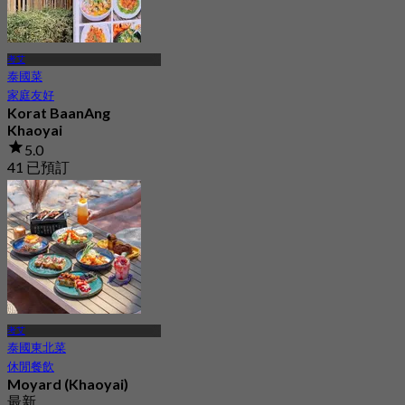
考艾
泰國菜
家庭友好
Korat BaanAng
Khaoyai
5.0
41 已預訂
起
฿ 383.33
考艾
泰國東北菜
休閒餐飲
Moyard (Khaoyai)
最新