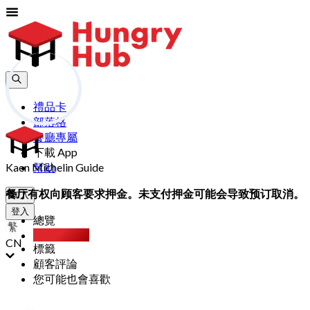
禮品卡
部落格
餐廳專屬
下載 App
Kaen Michelin Guide
幫助
餐厅有权向顾客要求押金。未支付押金可能会导致预订取消。
加入
登入
總覽
Party Pack
CN
標籤
顧客評論
您可能也會喜歡