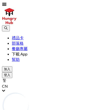
禮品卡
部落格
餐廳專屬
下載 App
幫助
加入
登入
CN