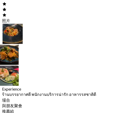
照片
Experience
ร้านบรรยากาศดี พนักงานบริการน่ารัก อาหารรสชาติดี
場合
與朋友聚會
推薦給