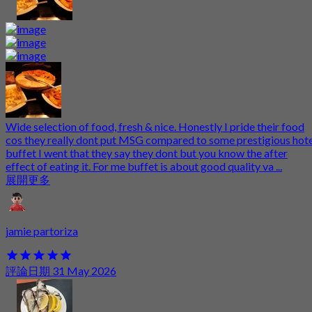
Wide selection of food, fresh & nice. Honestly I pride their food
cos they really dont put MSG compared to some prestigious hote
buffet I went that they say they dont but you know the after
effect of eating it. For me buffet is about good quality va ...
展開更多
jamie partoriza
評論日期 31 May 2026