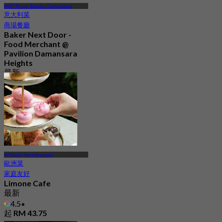
MRT Pusat Bandar Damansara
意大利菜
商場餐廳
Baker Next Door -
Food Merchant @
Pavilion Damansara
Heights
最新
4.4
起
RM 41.25
Wilayah Persekutuan
歐洲菜
家庭友好
Limone Cafe
最新
4.5
起
RM 43.75