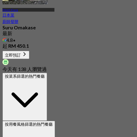
Mont Kiara
日本菜
廚師發辦
Suru Omakase
最新
4.8
起
RM 450.1
立即預訂
今天有 138 人瀏覽過
按菜系篩選的熱門餐廳
按用餐風格篩選的熱門餐廳