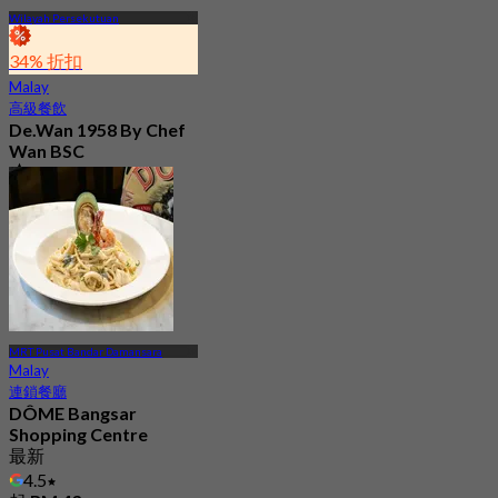
Wilayah Persekutuan
34% 折扣
Malay
高級餐飲
De.Wan 1958 By Chef
Wan BSC
4.6
263 已預訂
起
RM 92.5
MRT Pusat Bandar Damansara
Malay
連鎖餐廳
DÔME Bangsar
Shopping Centre
最新
4.5