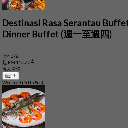
Destinasi Rasa Serantau Buffe
Dinner Buffet (週一至週四)
RM 178
起 RM 115.7 /
每人淨價
預訂
Weekend (Fri to Sun)