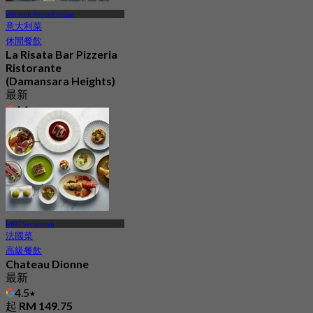
Wilayah Persekutuan
意大利菜
休閒餐飲
La Risata Bar Pizzeria
Ristorante
(Damansara Heights)
最新
4.1
起
RM 56.66
MRT Semantan
法國菜
高級餐飲
Chateau Dionne
最新
4.5
起
RM 149.75