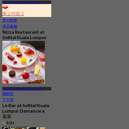
MRT Pusat Bandar Damansara
來 2 付款 1
意大利菜
酒店餐廳
Nizza Restaurant at
Sofitel Kuala Lumpur
Damansara
4.1
177 已預訂
起
RM 89.04
MRT Pusat Bandar Damansara
國際菜
下午茶
Le Bar at Sofitel Kuala
Lumpur Damansara
最新
4.8
起
RM 66.77