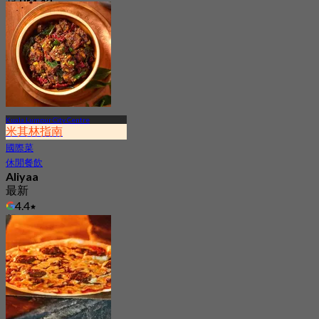
起
RM 43
Kuala Lumpur City Centre
米其林指南
國際菜
休閒餐飲
Aliyaa
最新
4.4
起
RM 132