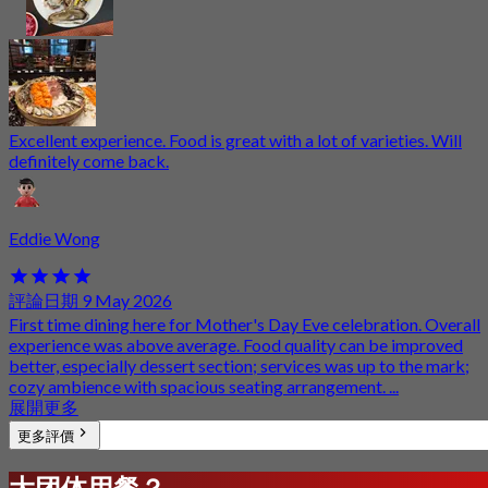
Excellent experience. Food is great with a lot of varieties. Will
definitely come back.
Eddie Wong
評論日期 9 May 2026
First time dining here for Mother's Day Eve celebration. Overall
experience was above average. Food quality can be improved
better, especially dessert section; services was up to the mark;
cozy ambience with spacious seating arrangement. ...
展開更多
更多評價
大团体用餐？