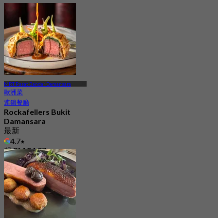
MRT Pusat Bandar Damansara
歐洲菜
連鎖餐廳
Rockafellers Bukit
Damansara
最新
4.7
起
RM 84.87