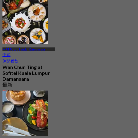
MRT Pusat Bandar Damansara
中式
休閒餐飲
Wan Chun Ting at
Sofitel Kuala Lumpur
Damansara
最新
4.3
起
RM 69.33