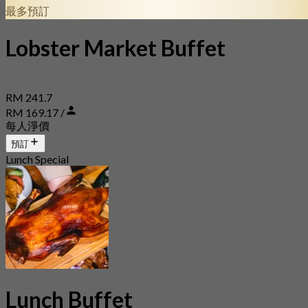
最多預訂
Lobster Market Buffet
RM 241.7
RM 169.17 /
每人淨價
預訂
Lunch Special
Lunch Buffet