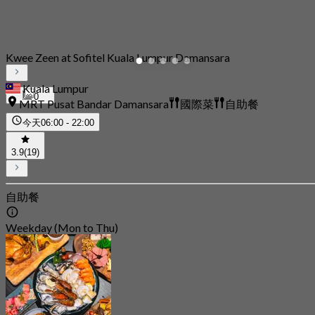
Kwee Zeen at Sofitel Kuala Lumpur Damansara
Kuala Lumpur
0
MRT Pusat Bandar Damansara
國際菜
自助餐
今天
06:00 - 22:00
3.9
(19)
自助餐
Weekday (Mon to Thu)