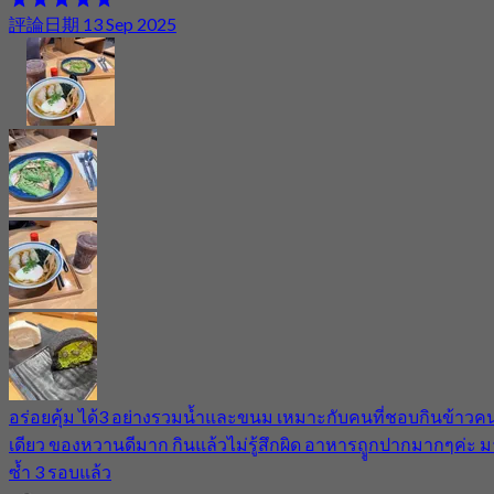
評論日期 13 Sep 2025
อร่อยคุ้ม​ ได้3 อย่างรวมน้ำและขนม​ เหมาะกับคนที่ชอบกินข้าวค
เดียว​ ของหวานดีมาก​ กินแล้วไม่รู้​สึกผิด​ อาหารถููกปากมากๆค่ะ​ 
ซ้ำ​ 3 รอบแล้ว