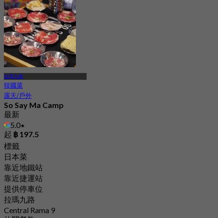
拉瑪九路
韓國菜
露天/戶外
So Say Ma Camp
最新
5.0
起
฿ 197.5
標籤
日本菜
靠近地鐵站
靠近捷運站
提供停車位
拉瑪九路
Central Rama 9