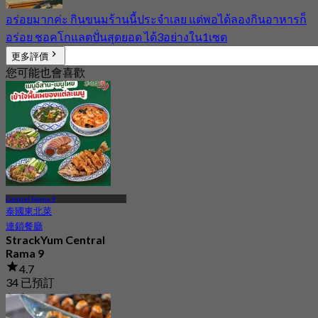
อร่อยมากค่ะ​ กินขนมร้านนี้ประจำเลย​ แต่พอได้ลองกินอาหารก็
อร่อย​ ชอคโกแลตปั่นสุดยอด​ ได้3อย่างใน1เซต
更多評價
您可能也會喜歡
Central Rama 9
泰國東北菜
連鎖餐廳
StrackYum Central
Rama 9
4.7
34 已預訂
起
฿ 416.66