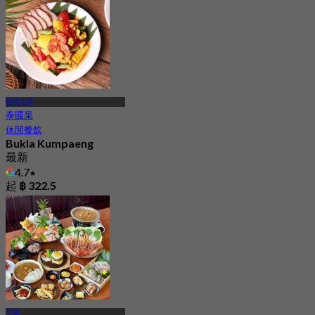
拉瑪九路
泰國菜
休閒餐飲
Bukla Kumpaeng
最新
4.7
起
฿ 322.5
丁登