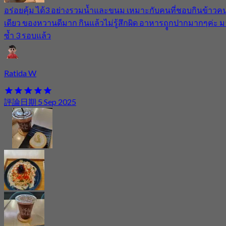
อร่อยคุ้ม​ ได้3 อย่างรวมน้ำและขนม​ เหมาะกับคนที่ชอบกินข้าวค
เดียว​ ของหวานดีมาก​ กินแล้วไม่รู้​สึกผิด​ อาหารถููกปากมากๆค่ะ​ 
ซ้ำ​ 3 รอบแล้ว
Ratida W
評論日期 5 Sep 2025