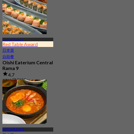
Central Rama 9
Red Table Award
日本菜
自助餐
Oishi Eaterium Central
Rama 9
4.7
15K 已預訂
起
฿ 645
MRT 拉瑪九世站