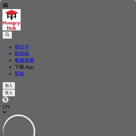
禮品卡
部落格
餐廳專屬
下載 App
幫助
加入
登入
CN