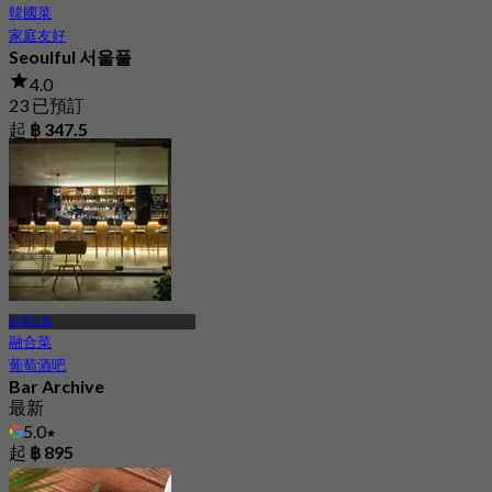
韓國菜
家庭友好
Seoulful 서울풀
4.0
23 已預訂
起
฿ 347.5
拉瑪九路
融合菜
葡萄酒吧
Bar Archive
最新
5.0
起
฿ 895