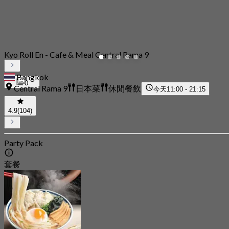
Kyo Roll En - Cafe & Meal Central Rama 9
Bangkok
0
Central Rama 9
日本菜
休閒餐飲
今天
11:00 - 21:15
4.9
(104)
Party Pack
套餐