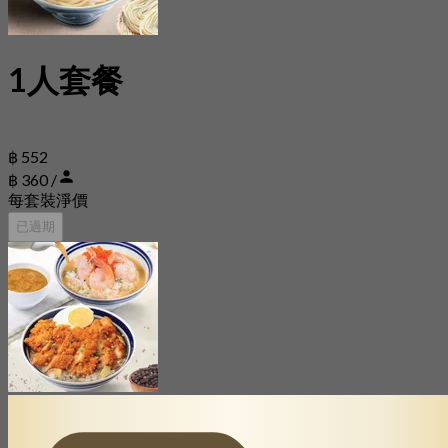
1人套餐
฿ 552
฿ 360 /
每套裝淨價
已過期