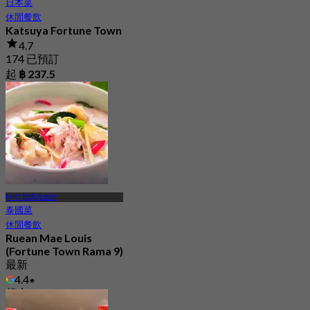
日本菜
休閒餐飲
Katsuya Fortune Town
4.7
174 已預訂
起
฿ 237.5
MRT 拉瑪九世站
泰國菜
休閒餐飲
Ruean Mae Louis
(Fortune Town Rama 9)
最新
4.4
起
฿ 395