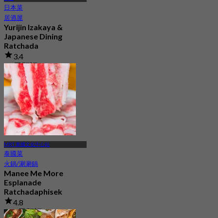
日本菜
居酒屋
Yurijin Izakaya &
Japanese Dining
Ratchada
3.4
74 已預訂
起
฿ 530
MRT 泰國文化中心站
泰國菜
火鍋/涮涮鍋
Manee Me More
Esplanade
Ratchadaphisek
4.8
598 已預訂