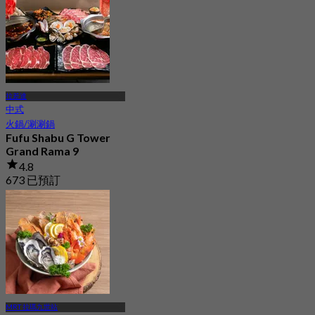
拉差達
中式
火鍋/涮涮鍋
Fufu Shabu G Tower
Grand Rama 9
4.8
673 已預訂
起
฿ 638
MRT 拉瑪九世站