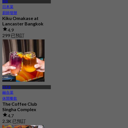
匯權
日本菜
廚師發辦
Kiku Omakase at
Lancaster Bangkok
4.9
299 已預訂
起
฿ 1,120
拉差達
融合菜
休閒餐飲
The Coffee Club
Singha Complex
4.7
2.3K 已預訂
起
฿ 189