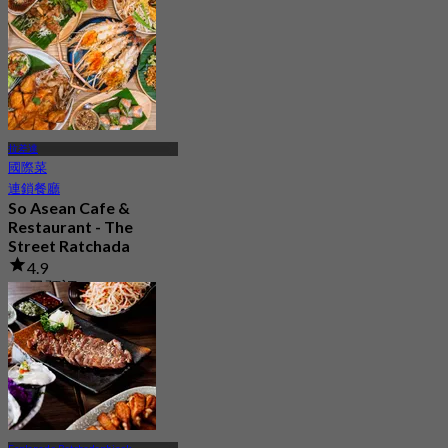
起
฿ 479
拉差達
國際菜
連鎖餐廳
So Asean Cafe &
Restaurant - The
Street Ratchada
4.9
35 已預訂
起
฿ 245
Esplanade Ratchadaphisek