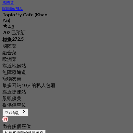
國際菜
咖啡廳/甜品
Toplofty Cafe (Khao
Yai)
4.8
202 已預訂
起
฿ 272.5
標籤
國際菜
融合菜
歐洲菜
靠近地鐵站
無障礙通道
寵物友善
最多容納10人的私人包廂
靠近捷運站
景觀優美
提供停車位
立即預訂
尚有多個座位