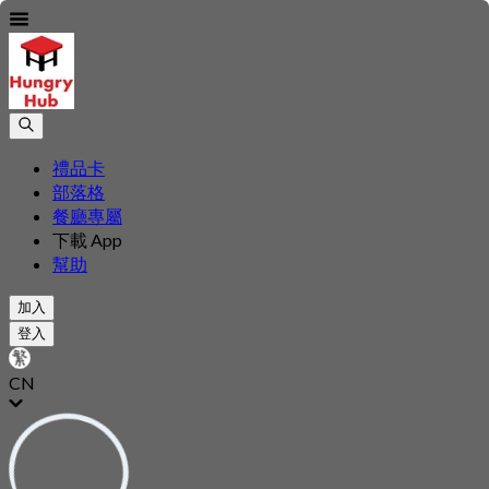
禮品卡
部落格
餐廳專屬
下載 App
幫助
加入
登入
CN