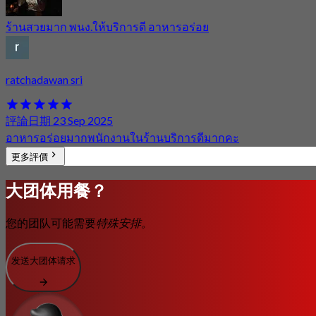
ร้านสวยมาก พนง.ให้บริการดี อาหารอร่อย
ratchadawan sri
評論日期 23 Sep 2025
อาหารอร่อยมากพนักงานในร้านบริการดีมากคะ
更多評價
大团体用餐？
您的团队可能需要
特殊安排。
发送大团体请求