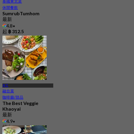
泰國東北菜
休閒餐飲
SumrubTumhom
最新
4.8
起
฿ 312.5
考艾
融合菜
咖啡廳/甜品
The Best Veggie
Khaoyai
最新
4.9
起
฿ 422.5