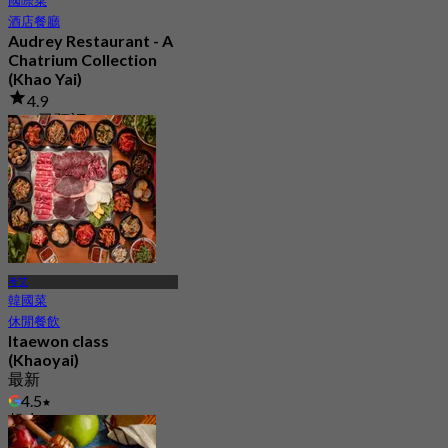
國際菜
酒店餐廳
Audrey Restaurant - A
Chatrium Collection
(Khao Yai)
4.9
118 已預訂
起
฿ 396.66
考艾
韓國菜
休閒餐飲
Itaewon class
(Khaoyai)
最新
4.5
起
฿ 797.5