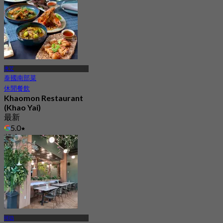
考艾
泰國南部菜
休閒餐飲
Khaomon Restaurant
(Khao Yai)
最新
5.0
起
฿ 575
呵叻