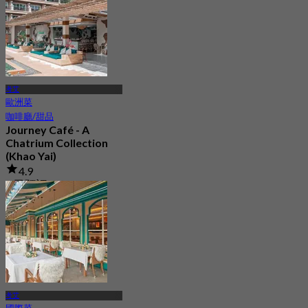
考艾
歐洲菜
咖啡廳/甜品
Journey Café - A
Chatrium Collection
(Khao Yai)
4.9
6 已預訂
起
฿ 487.5
考艾