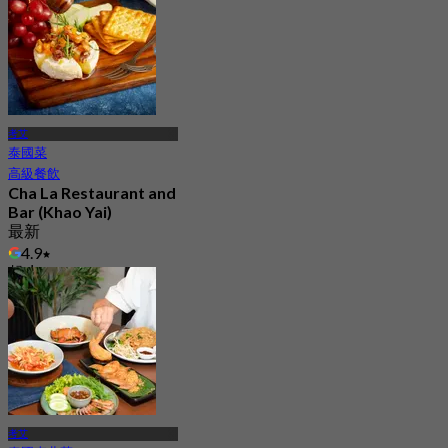
考艾
泰國菜
高級餐飲
Cha La Restaurant and
Bar (Khao Yai)
最新
4.9
起
฿ 875
考艾