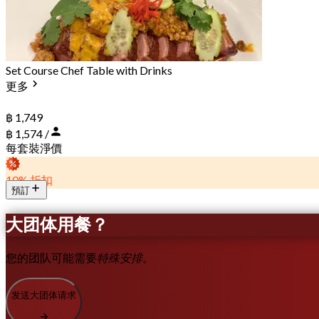
Set Course Chef Table with Drinks
更多
฿ 1,749
฿ 1,574 /
每套裝淨價
10% 折扣
預訂
大团体用餐？
您的团队可能需要
特殊安排。
发送大团体请求