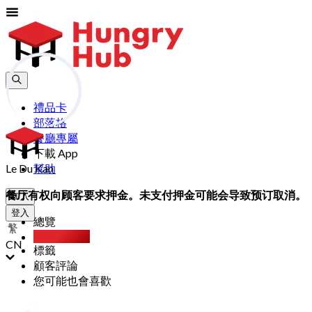
禮品卡
部落格
餐廳專屬
下載 App
Le Du Kan
幫助
餐厅有权向顾客要求押金。未支付押金可能会导致预订取消。
加入
登入
總覽
Party Pack
CN
標籤
顧客評論
您可能也會喜歡