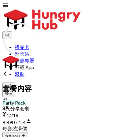
禮品卡
部落格
餐廳專屬
下載 App
幫助
加入
套餐内容
登入
Party Pack
CN
4人分享套餐
฿ 1,218
฿ 890 / 1-4
每套裝淨價
立即預訂