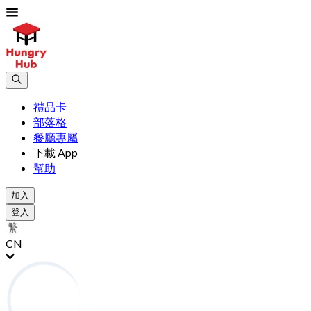
禮品卡
部落格
餐廳專屬
下載 App
幫助
加入
登入
CN