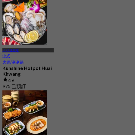
MRT 匯權站
中式
火鍋/涮涮鍋
Kunshine Hotpot Huai
Khwang
4.6
975 已預訂
起
฿ 482