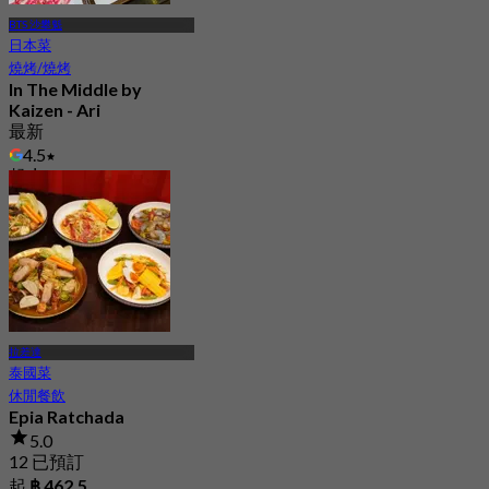
BTS 沙攀魁
日本菜
燒烤/燒烤
In The Middle by
Kaizen - Ari
最新
4.5
起
฿ 994
拉差達
泰國菜
休閒餐飲
Epia Ratchada
5.0
12 已預訂
起
฿ 462.5