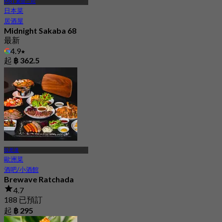
MRT 素提三站
日本菜
居酒屋
Midnight Sakaba 68
最新
4.9
起
฿ 362.5
拉差達
歐洲菜
酒吧/小酒館
Brewave Ratchada
4.7
188 已預訂
起
฿ 295