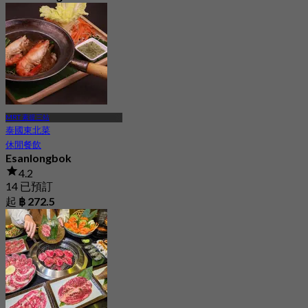
Ratchada
最新
起
฿ 199.5
MRT 素提三站
泰國東北菜
休閒餐飲
Esanlongbok
4.2
14 已預訂
起
฿ 272.5