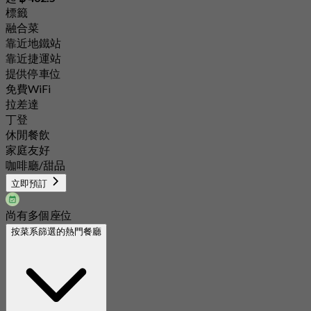
標籤
融合菜
靠近地鐵站
靠近捷運站
提供停車位
免費WiFi
拉差達
丁登
休閒餐飲
家庭友好
咖啡廳/甜品
立即預訂
尚有多個座位
按菜系篩選的熱門餐廳