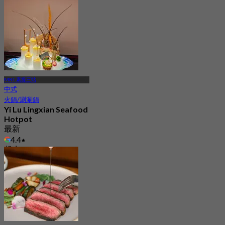
MRT 素提三站
中式
火鍋/涮涮鍋
Yi Lu Lingxian Seafood
Hotpot
最新
4.4
起
฿ 795