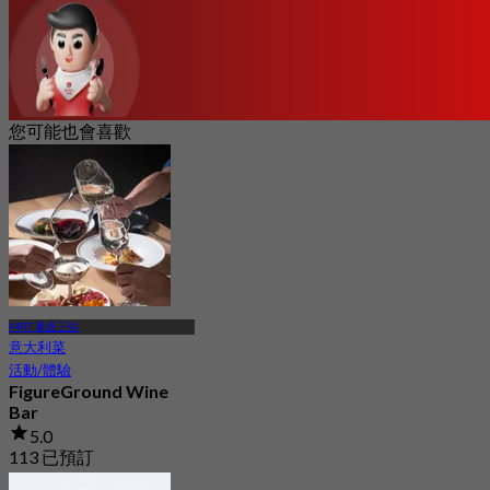
您可能也會喜歡
MRT 素提三站
意大利菜
活動/體驗
FigureGround Wine
Bar
5.0
113 已預訂
起
฿ 374.75