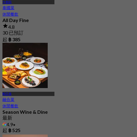
乍都節
泰國菜
休閒餐飲
All Day Fine
4.8
30 已預訂
起
฿ 385
帕亞泰
融合菜
休閒餐飲
Season Wine & Dine
最新
4.9
起
฿ 525