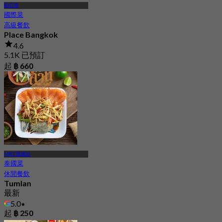
帕亞泰
國際菜
高級餐飲
Place Bangkok
4.6
5.1K 已預訂
起
฿ 660
MRT 匯權站
泰國菜
休閒餐飲
Tumlan
最新
5.0
起
฿ 250