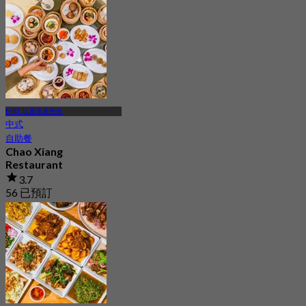
MRT 拉差達披色站
中式
自助餐
Chao Xiang
Restaurant
3.7
56 已預訂
起
฿ 649