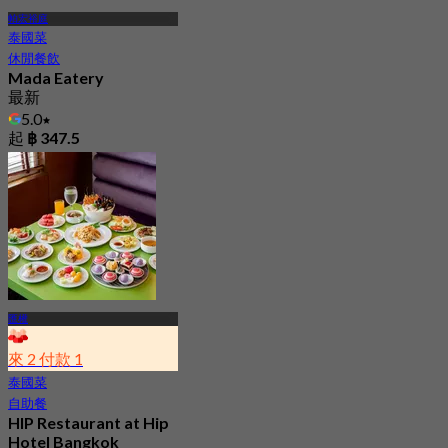
帕宏裕庭
泰國菜
休閒餐飲
Mada Eatery
最新
5.0
起
฿ 347.5
匯權
來 2 付款 1
泰國菜
自助餐
HIP Restaurant at Hip
Hotel Bangkok