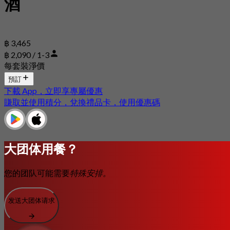
酒
฿ 3,465
฿ 2,090 / 1-3
每套裝淨價
預訂
下載 App，立即享專屬優惠
賺取並使用積分，兌換禮品卡，使用優惠碼
大团体用餐？
您的团队可能需要
特殊安排。
发送大团体请求