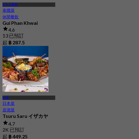
BTS 沙攀魁
泰國菜
休閒餐飲
Gui Phan Khwai
4.6
13 已預訂
起
฿ 287.5
叻抛
日本菜
居酒屋
Tsuru Saru イザカヤ
4.7
2K 已預訂
起
฿ 449.25