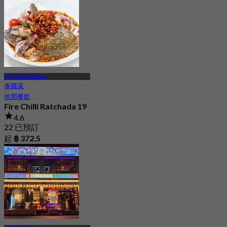
MRT 拉差達披色站
泰國菜
休閒餐飲
Fire Chilli Ratchada 19
4.6
22 已預訂
起
฿ 372.5