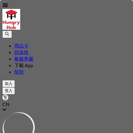
禮品卡
部落格
餐廳專屬
下載 App
幫助
加入
登入
CN